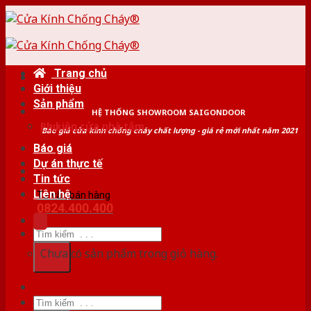
Skip
to
content
Trang chủ
Giới thiệu
Sản phẩm
HỆ THỐNG SHOWROOM SAIGONDOOR
Phụ kiện cửa nhà tắm
Báo giá cửa kính chống cháy chất lượng - giá rẻ mới nhất năm 2021
Báo giá
Dự án thực tế
Tin tức
Liên hệ
Tư vấn bán hàng
0824.400.400
Tìm
kiếm:
Chưa có sản phẩm trong giỏ hàng.
Tìm