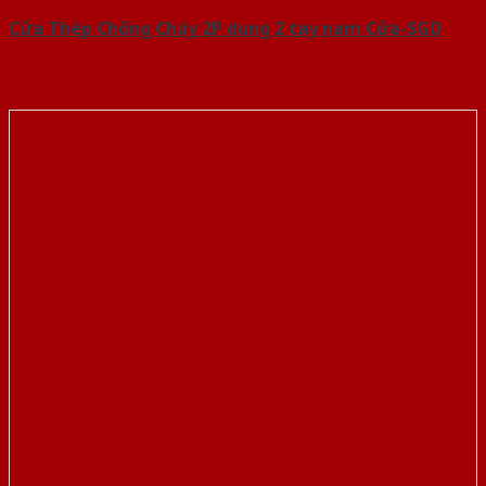
Cửa Thép Chống Cháy 2P dung 2 tay nam Cửa-SGD