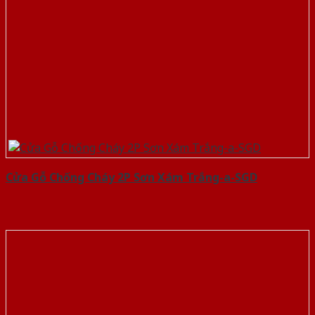
Cửa Gỗ Chống Cháy 2P Sơn Xám Trắng-a-SGD