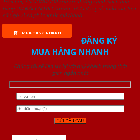
Trên hết, SAIGONDOOR còn có những chính sách bán
hàng ƯU ĐÃI CAO đi kèm với sự đa dạng về mẫu mã, loại
cửa gỗ và cả phân khúc giá thành.
MUA HÀNG NHANH
ĐĂNG KÝ
MUA HÀNG NHANH
Chúng tôi sẽ liên lạc lại với quý khách trong thời
gian ngắn nhất