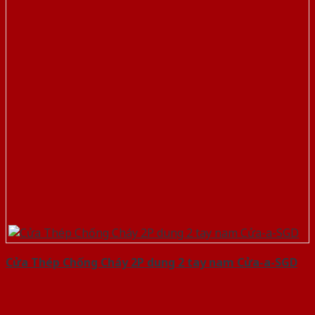
Cửa Thép Chống Cháy 2P dung 2 tay nam Cửa-a-SGD