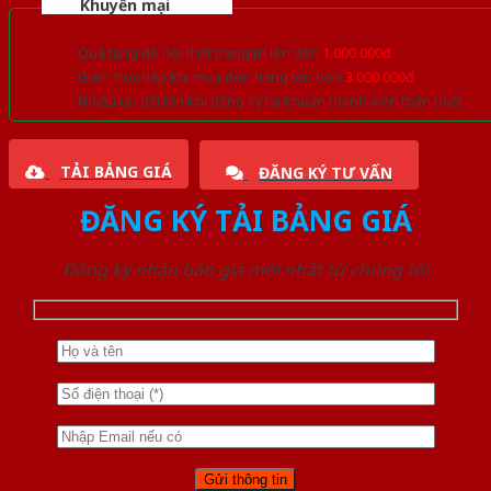
Khuyến mại
Quà tặng đồ nội thất trang trí lên đến
1.000.000đ
Giảm trực tiếp khi mua đơn hàng lớn hơn
3.000.000đ
Nhiều ưu đãi lớn khi đăng ký tài khoản thành viên thân thiết
TẢI BẢNG GIÁ
ĐĂNG KÝ TƯ VẤN
ĐĂNG KÝ TẢI BẢNG GIÁ
Đăng ký nhận báo giá mới nhất từ chúng tôi