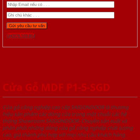
Gọi 0976.169.864
Cửa Gỗ MDF P1-5-SGD
Cửa gỗ công nghiệp cao cấp SAIGONDOOR là thương
hiệu sản phẩm các dòng cửa trong một chuỗi các hệ
thống Showroom SAIGONDOOR. Chuyên sản xuất và
phân phối những dòng cửa gỗ công nghiệp chất lượng
cao, giá thành phù hợp với mọi nhu cầu khách hàng.