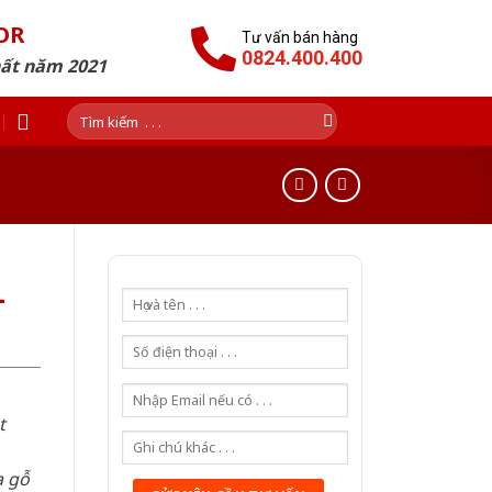
OR
Tư vấn bán hàng
0824.400.400
hất năm 2021
Tìm
kiếm:
-
t
a gỗ