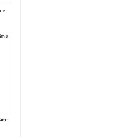
eer
Xám-