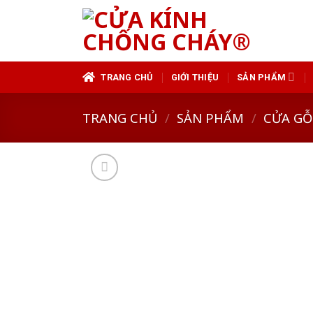
Skip
to
content
TRANG CHỦ
GIỚI THIỆU
SẢN PHẨM
TRANG CHỦ
/
SẢN PHẨM
/
CỬA GỖ