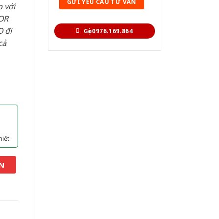
 với
OR
 đi
Gọi 0976.169.864
cả
hiết
N