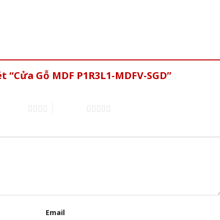
xét “Cửa Gỗ MDF P1R3L1-MDFV-SGD”
of 5 stars
5 of 5 stars
Email