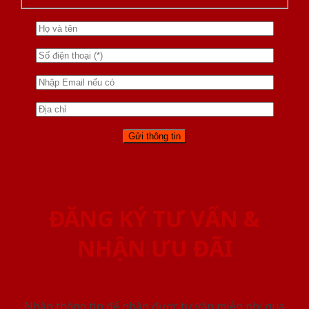
ĐĂNG KÝ TƯ VẤN &
NHẬN ƯU ĐÃI
Nhập thông tin để nhận được tư vấn miễn phí qua