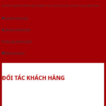
Với kinh nghiệm nhiêu năm nghiên cứu cửa theo tiêu chuẩn công nghệ Châu
Âu.Chúng tôi tự tin là nhà sản xuất & cung cấp hàng đầu tại Việt Nam!
Gửi yêu cầu tư vấn
Tải báo giá tổng hợp
Yêu cầu gọi lại (3 phút)
Dành cho đại lý
ĐỐI TÁC KHÁCH HÀNG