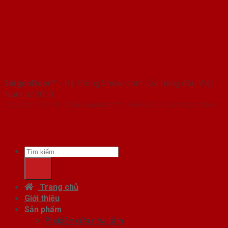
SaigonDoor™
- Hệ thống Showroom cửa hàng đầu Việt
Nam từ 2010
Copyright ⓒ 2010 – 2026 SaigonDoor™ | Đơn vị chủ quản SaigonDoor
Tìm
kiếm:
Trang chủ
Giới thiệu
Sản phẩm
Phụ kiện cửa nhà tắm