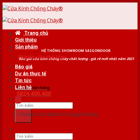
Skip
to
content
Trang chủ
Giới thiệu
Sản phẩm
HỆ THỐNG SHOWROOM SAIGONDOOR
Phụ kiện cửa nhà tắm
Báo giá cửa kính chống cháy chất lượng - giá rẻ mới nhất năm 2021
Báo giá
Dự án thực tế
Tin tức
Liên hệ
Tư vấn bán hàng
0824.400.400
Tìm
kiếm:
Chưa có sản phẩm trong giỏ hàng.
Tìm