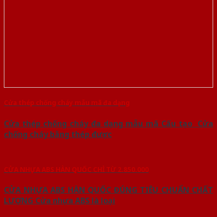
Cửa thép chống cháy mẫu mã đa dạng
Cửa thép chống cháy đa dạng mẫu mã Cấu tạo Cửa
chống cháy bằng thép được
CỬA NHỰA ABS HÀN QUỐC CHỈ TỪ 2.850.000
CỬA NHỰA ABS HÀN QUỐC ĐÚNG TIÊU CHUẨN CHẤT
LƯỢNG Cửa nhựa ABS là loại