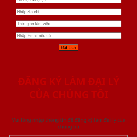
ĐĂNG KÝ LÀM ĐẠI LÝ
CỦA CHÚNG TÔI
Vui lòng nhập thông tin để đăng ký làm đại lý của
chúng tôi