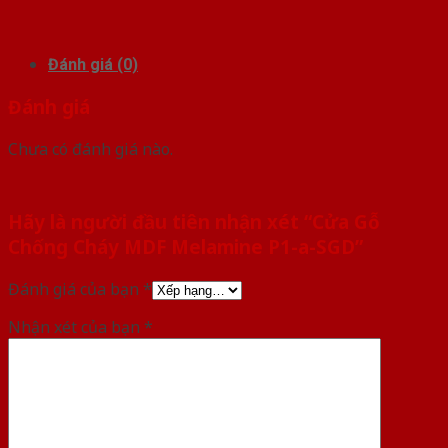
Đánh giá (0)
Đánh giá
Chưa có đánh giá nào.
Hãy là người đầu tiên nhận xét “Cửa Gỗ
Chống Cháy MDF Melamine P1-a-SGD”
Đánh giá của bạn
*
Nhận xét của bạn
*