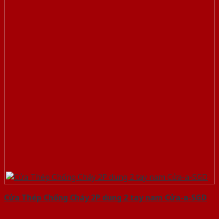
Cửa Thép Chống Cháy 2P dung 2 tay nam Cửa-a-SGD