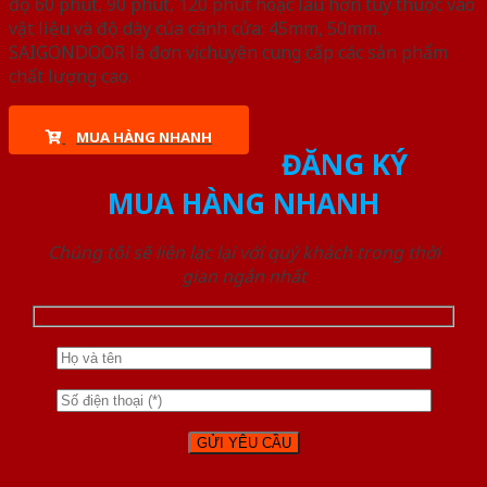
độ 60 phút, 90 phút, 120 phút hoặc lâu hơn tùy thuộc vào
vật liệu và độ dày của cánh cửa: 45mm, 50mm.
SAIGONDOOR là đơn vị chuyên cung cấp các sản phẩm
chất lượng cao.
MUA HÀNG NHANH
ĐĂNG KÝ
MUA HÀNG NHANH
Chúng tôi sẽ liên lạc lại với quý khách trong thời
gian ngắn nhất