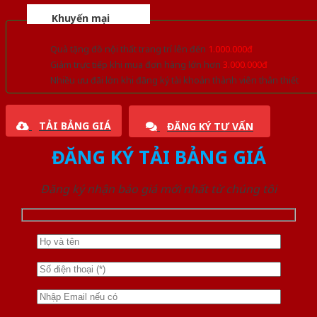
Khuyến mại
Quà tặng đồ nội thất trang trí lên đến
1.000.000đ
Giảm trực tiếp khi mua đơn hàng lớn hơn
3.000.000đ
Nhiều ưu đãi lớn khi đăng ký tài khoản thành viên thân thiết
TẢI BẢNG GIÁ
ĐĂNG KÝ TƯ VẤN
ĐĂNG KÝ TẢI BẢNG GIÁ
Đăng ký nhận báo giá mới nhất từ chúng tôi