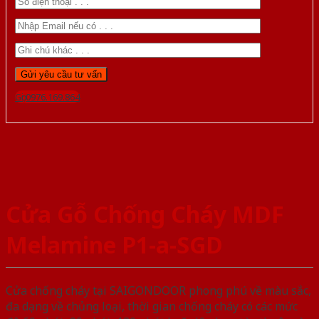
Gọi 0976.169.864
Cửa Gỗ Chống Cháy MDF
Melamine P1-a-SGD
Cửa chống cháy tại SAIGONDOOR phong phú về màu sắc,
đa dạng về chủng loại, thời gian chống cháy có các mức