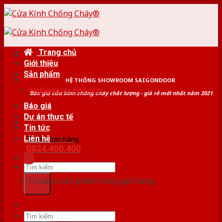
Skip
to
content
Trang chủ
Giới thiệu
Sản phẩm
HỆ THỐNG SHOWROOM SAIGONDOOR
Phụ kiện cửa nhà tắm
Báo giá cửa kính chống cháy chất lượng - giá rẻ mới nhất năm 2021
Báo giá
Dự án thực tế
Tin tức
Liên hệ
Tư vấn bán hàng
0824.400.400
Tìm
kiếm:
Chưa có sản phẩm trong giỏ hàng.
Tìm