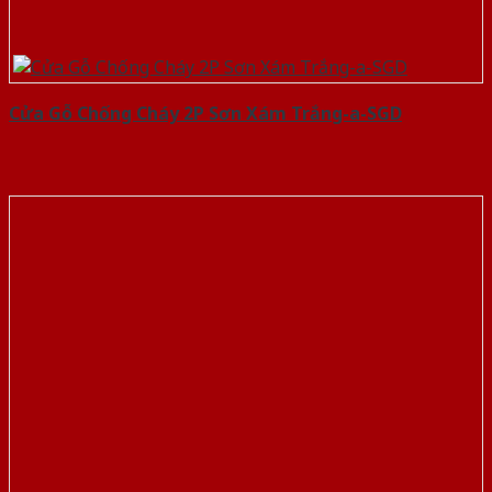
Cửa Gỗ Chống Cháy 2P Sơn Xám Trắng-a-SGD