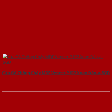
Cửa Gỗ Chống Cháy MDF Veneer P1R2 Xoan Đào-a-SGD