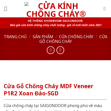
Skip
to
content
HỆ THỐNG SHOWROOM SAIGONDOOR
Báo giá cửa kính chống cháy chất lượng - giá rẻ mới nhất năm 2021
TRANG CHỦ
/
SẢN PHẨM
/
CỬA CHỐNG CHÁY
/
CỬA
GỖ CHỐNG CHÁY
Cửa Gỗ Chống Cháy MDF Veneer
P1R2 Xoan Đào-SGD
Cửa chống cháy tại SAIGONDOOR phong phú về màu