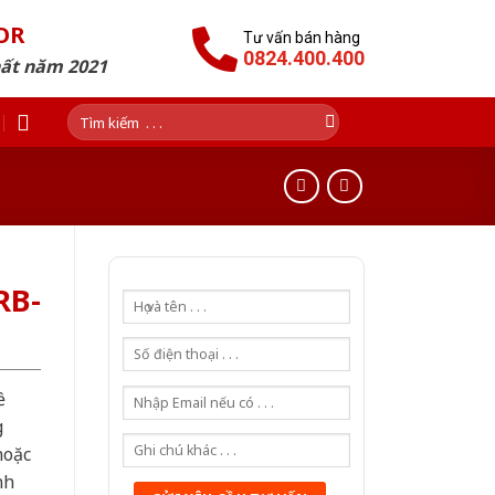
OR
Tư vấn bán hàng
0824.400.400
hất năm 2021
Tìm
kiếm:
RB-
ề
g
hoặc
nh