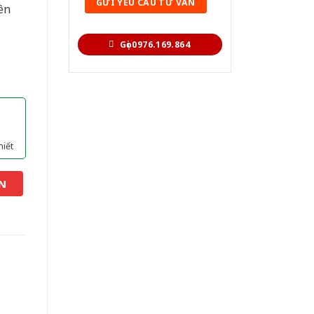
ên
Gọi 0976.169.864
hiết
N