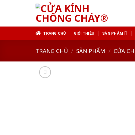
Skip
to
content
TRANG CHỦ
GIỚI THIỆU
SẢN PHẨM
TRANG CHỦ
/
SẢN PHẨM
/
CỬA CH