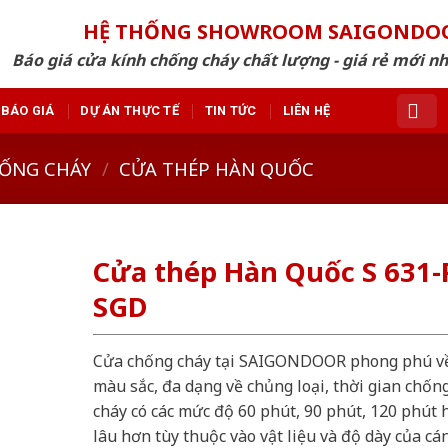
HỆ THỐNG SHOWROOM SAIGONDO
Báo giá cửa kính chống cháy chất lượng - giá rẻ mới n
BÁO GIÁ
DỰ ÁN THỰC TẾ
TIN TỨC
LIÊN HỆ
ỐNG CHÁY
/
CỬA THÉP HÀN QUỐC
Cửa thép Hàn Quốc S 631-
SGD
Cửa chống cháy tại SAIGONDOOR phong phú v
màu sắc, đa dạng về chủng loại, thời gian chốn
cháy có các mức độ 60 phút, 90 phút, 120 phút 
lâu hơn tùy thuộc vào vật liệu và độ dày của cá