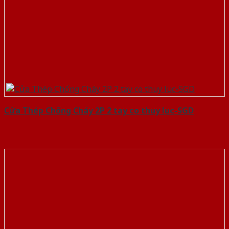
Cửa Thép Chống Cháy 2P 2 tay co thuy luc-SGD