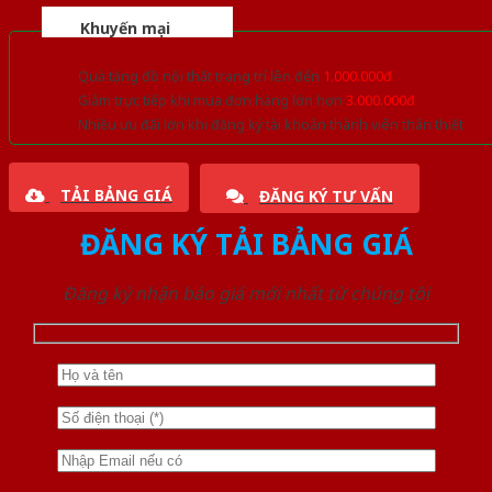
Khuyến mại
Quà tặng đồ nội thất trang trí lên đến
1.000.000đ
Giảm trực tiếp khi mua đơn hàng lớn hơn
3.000.000đ
Nhiều ưu đãi lớn khi đăng ký tài khoản thành viên thân thiết
TẢI BẢNG GIÁ
ĐĂNG KÝ TƯ VẤN
ĐĂNG KÝ TẢI BẢNG GIÁ
Đăng ký nhận báo giá mới nhất từ chúng tôi