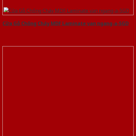
Cửa Gỗ Chống Cháy MDF Laminate van ngang-a-SGD