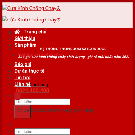
Skip
to
content
Trang chủ
Giới thiệu
Sản phẩm
HỆ THỐNG SHOWROOM SAIGONDOOR
Phụ kiện cửa nhà tắm
Báo giá cửa kính chống cháy chất lượng - giá rẻ mới nhất năm 2021
Báo giá
Dự án thực tế
Tin tức
Liên hệ
Tư vấn bán hàng
0824.400.400
Tìm
kiếm:
Chưa có sản phẩm trong giỏ hàng.
Tìm