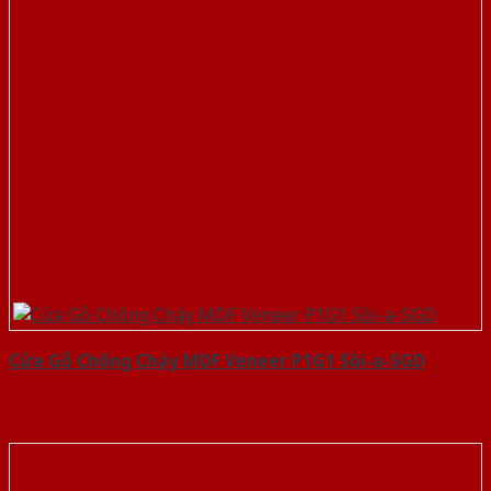
Cửa Gỗ Chống Cháy MDF Veneer P1G1 Sồi-a-SGD