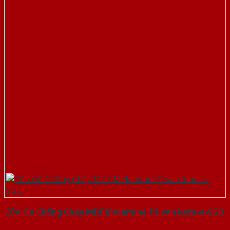
Cửa Gỗ Chống Cháy MDF Melamine P1 van kem-a-SGD