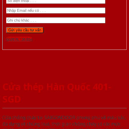
Gọi 0976.169.864
Cửa thép Hàn Quốc 401-
SGD
Cửa chống cháy tại SAIGONDOOR phong phú về màu sắc,
đa dạng về chủng loại, thời gian chống cháy có các mức