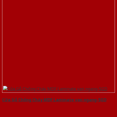
Cửa Gỗ Chống Cháy MDF Laminate van ngang-SGD