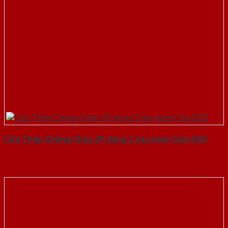
Cửa Thép Chống Cháy 2P dung 2 tay nam Cửa-SGD