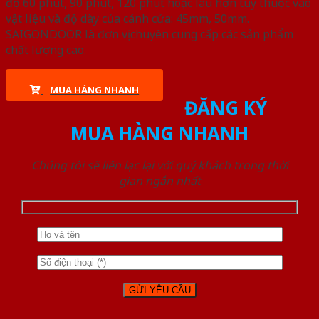
độ 60 phút, 90 phút, 120 phút hoặc lâu hơn tùy thuộc vào
vật liệu và độ dày của cánh cửa: 45mm, 50mm.
SAIGONDOOR là đơn vị chuyên cung cấp các sản phẩm
chất lượng cao.
MUA HÀNG NHANH
ĐĂNG KÝ
MUA HÀNG NHANH
Chúng tôi sẽ liên lạc lại với quý khách trong thời
gian ngắn nhất