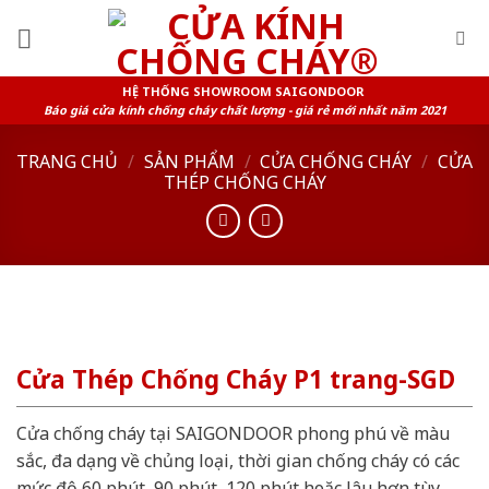
Skip
to
content
HỆ THỐNG SHOWROOM SAIGONDOOR
Báo giá cửa kính chống cháy chất lượng - giá rẻ mới nhất năm 2021
TRANG CHỦ
/
SẢN PHẨM
/
CỬA CHỐNG CHÁY
/
CỬA
THÉP CHỐNG CHÁY
Cửa Thép Chống Cháy P1 trang-SGD
Cửa chống cháy tại SAIGONDOOR phong phú về màu
sắc, đa dạng về chủng loại, thời gian chống cháy có các
mức độ 60 phút, 90 phút, 120 phút hoặc lâu hơn tùy