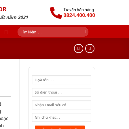
OR
Tư vấn bán hàng
0824.400.400
hất năm 2021
Tìm
kiếm:
ề
g
hoặc
nh