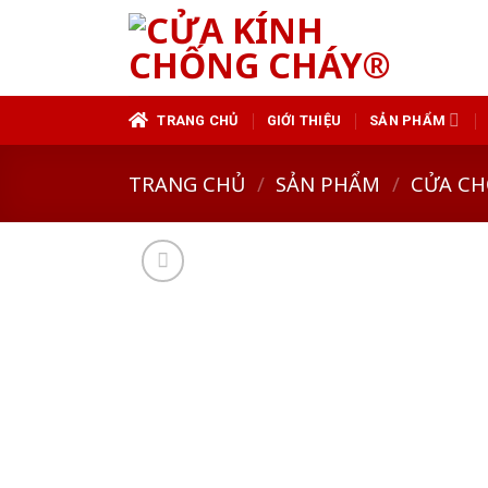
Skip
to
content
TRANG CHỦ
GIỚI THIỆU
SẢN PHẨM
TRANG CHỦ
/
SẢN PHẨM
/
CỬA CH