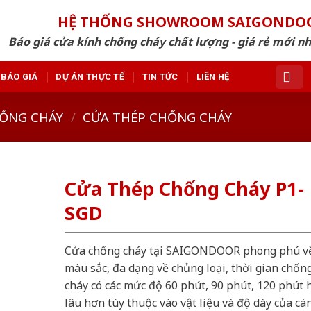
HỆ THỐNG SHOWROOM SAIGONDO
Báo giá cửa kính chống cháy chất lượng - giá rẻ mới n
BÁO GIÁ
DỰ ÁN THỰC TẾ
TIN TỨC
LIÊN HỆ
ỐNG CHÁY
/
CỬA THÉP CHỐNG CHÁY
Cửa Thép Chống Cháy P1-
SGD
Cửa chống cháy tại SAIGONDOOR phong phú v
màu sắc, đa dạng về chủng loại, thời gian chốn
cháy có các mức độ 60 phút, 90 phút, 120 phút 
lâu hơn tùy thuộc vào vật liệu và độ dày của cá