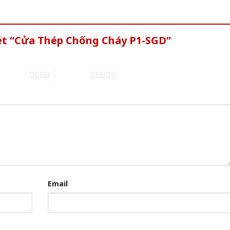
xét “Cửa Thép Chống Cháy P1-SGD”
of 5 stars
5 of 5 stars
Email