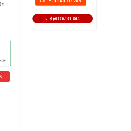
ên
Gọi 0976.169.864
hiết
N