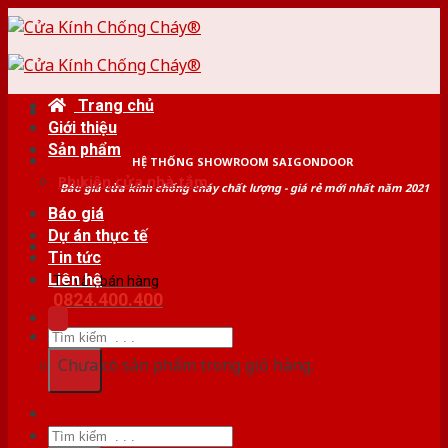
Skip
to
content
Trang chủ
Giới thiệu
Sản phẩm
HỆ THỐNG SHOWROOM SAIGONDOOR
Phụ kiện cửa nhà tắm
Báo giá cửa kính chống cháy chất lượng - giá rẻ mới nhất năm 2021
Báo giá
Dự án thực tế
Tin tức
Liên hệ
Tư vấn bán hàng
0824.400.400
Tìm
kiếm:
Chưa có sản phẩm trong giỏ hàng.
Tìm