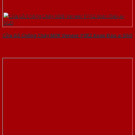
Cửa Gỗ Chống Cháy MDF Veneer P1R2 Xoan Đào-a-SGD