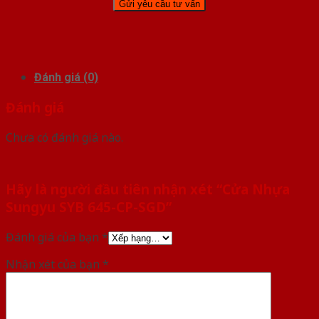
Đánh giá (0)
Đánh giá
Chưa có đánh giá nào.
Hãy là người đầu tiên nhận xét “Cửa Nhựa
Sungyu SYB 645-CP-SGD”
Đánh giá của bạn
*
Nhận xét của bạn
*