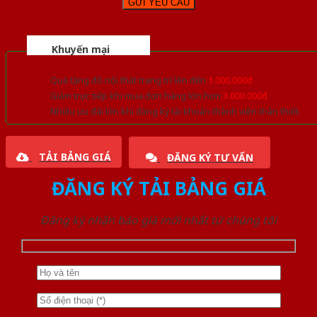
Khuyến mại
Quà tặng đồ nội thất trang trí lên đến
1.000.000đ
Giảm trực tiếp khi mua đơn hàng lớn hơn
3.000.000đ
Nhiều ưu đãi lớn khi đăng ký tài khoản thành viên thân thiết
TẢI BẢNG GIÁ
ĐĂNG KÝ TƯ VẤN
ĐĂNG KÝ TẢI BẢNG GIÁ
Đăng ký nhận báo giá mới nhất từ chúng tôi