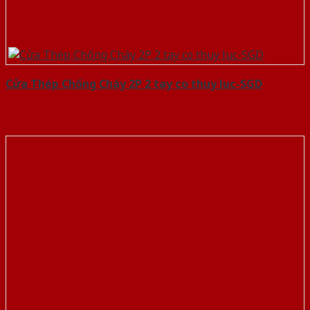
Cửa Thép Chống Cháy 2P 2 tay co thuy luc-SGD