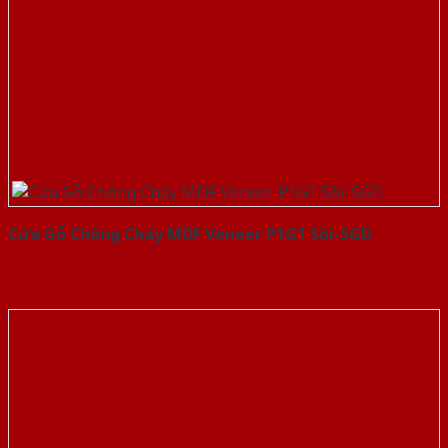
Cửa Gỗ Chống Cháy MDF Veneer P1G1 Sồi-SGD