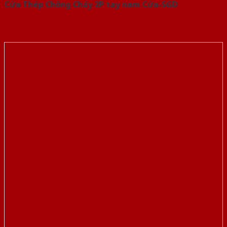
Cửa Thép Chống Cháy 2P tay nam Cửa-SGD