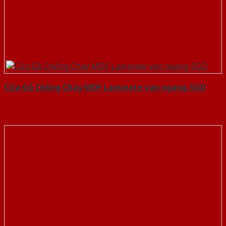
Cửa Gỗ Chống Cháy MDF Laminate van ngang-SGD