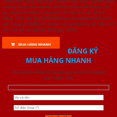
Showroom SAIGONDOOR. Chuyên sản xuất và phân phối
những dòng cửa nhựa và hỗ hợp nhựa chất lượng cao,
giá thành rẻ nhất và phù hợp với mọi nhu cầu khách
hàng. Trên hết, SAIGONDOOR còn có những chính sách
bán hàng ƯU ĐÃI CAO đi kèm với sự đa dạng về mẫu mã,
loại cửa gỗ và cả phân khúc giá thành.
MUA HÀNG NHANH
ĐĂNG KÝ
MUA HÀNG NHANH
Chúng tôi sẽ liên lạc lại với quý khách trong thời
gian ngắn nhất