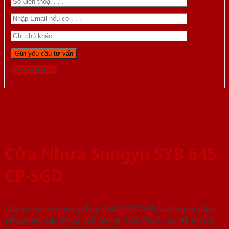
Gọi 0976.169.864
Cửa Nhựa Sungyu SYB 645-
CP-SGD
Cửa nhựa và nhựa gỗ tại SAIGONDOOR là thương hiệu
sản phẩm các dòng cửa trong một chuỗi các hệ thống