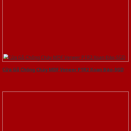
Cửa Gỗ Chống Cháy MDF Veneer P1R2 Xoan Đào-SGD