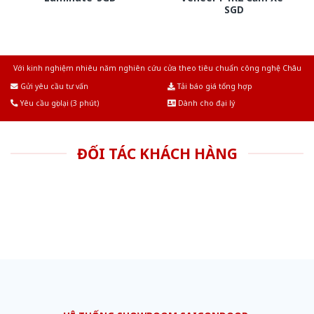
SGD
Với kinh nghiệm nhiêu năm nghiên cứu cửa theo tiêu chuẩn công nghệ Châu
Âu.Chúng tôi tự tin là nhà sản xuất & cung cấp hàng đầu tại Việt Nam!
Gửi yêu cầu tư vấn
Tải báo giá tổng hợp
Yêu cầu gọi lại (3 phút)
Dành cho đại lý
ĐỐI TÁC KHÁCH HÀNG