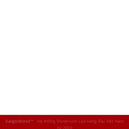
SaigonDoor™
- Hệ thống Showroom cửa hàng đầu Việt Nam
từ 2010