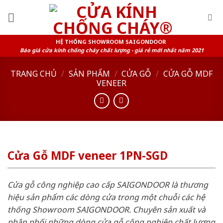
Skip
to
content
HỆ THỐNG SHOWROOM SAIGONDOOR
Báo giá cửa kính chống cháy chất lượng - giá rẻ mới nhất năm 2021
TRANG CHỦ
/
SẢN PHẨM
/
CỬA GỖ
/
CỬA GỖ MDF
VENEER
Cửa Gỗ MDF veneer 1PN-SGD
Cửa gỗ công nghiệp cao cấp SAIGONDOOR là thương
hiệu sản phẩm các dòng cửa trong một chuỗi các hệ
thống Showroom SAIGONDOOR. Chuyên sản xuất và
phân phối những dòng cửa gỗ công nghiệp chất lượng