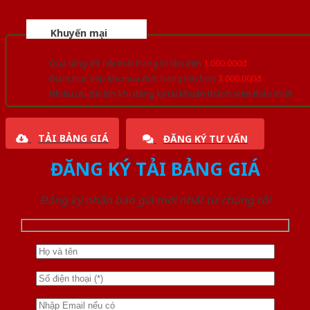
Khuyến mại
Quà tặng đồ nội thất trang trí lên đến
1.000.000đ
Giảm trực tiếp khi mua đơn hàng lớn hơn
3.000.000đ
Nhiều ưu đãi lớn khi đăng ký tài khoản thành viên thân thiết
TẢI BẢNG GIÁ
ĐĂNG KÝ TƯ VẤN
ĐĂNG KÝ TẢI BẢNG GIÁ
Đăng ký nhận báo giá mới nhất từ chúng tôi