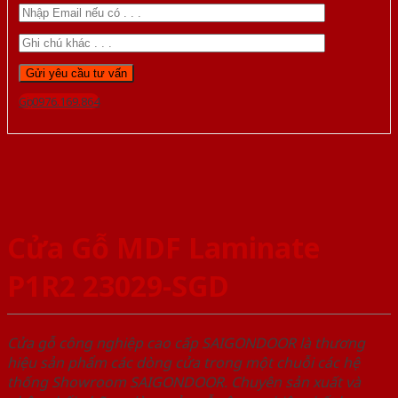
Gọi 0976.169.864
Cửa Gỗ MDF Laminate
P1R2 23029-SGD
Cửa gỗ công nghiệp cao cấp SAIGONDOOR là thương
hiệu sản phẩm các dòng cửa trong một chuỗi các hệ
thống Showroom SAIGONDOOR. Chuyên sản xuất và