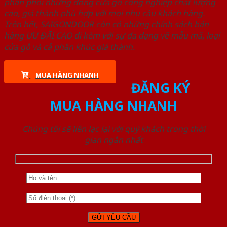
phân phối những dòng cửa gỗ công nghiệp chất lượng
cao, giá thành phù hợp với mọi nhu cầu khách hàng.
Trên hết, SAIGONDOOR còn có những chính sách bán
hàng ƯU ĐÃI CAO đi kèm với sự đa dạng về mẫu mã, loại
cửa gỗ và cả phân khúc giá thành.
MUA HÀNG NHANH
ĐĂNG KÝ
MUA HÀNG NHANH
Chúng tôi sẽ liên lạc lại với quý khách trong thời
gian ngắn nhất