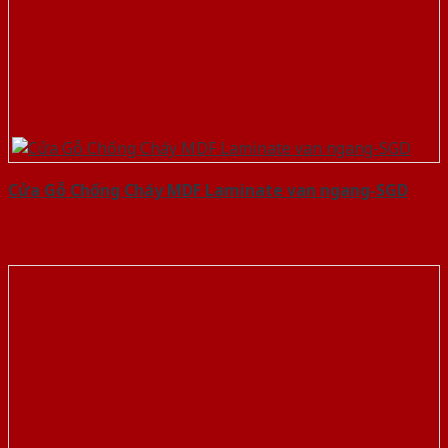
Cửa Gỗ Chống Cháy MDF Laminate van ngang-SGD