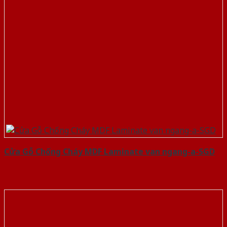
Cửa Gỗ Chống Cháy MDF Laminate van ngang-a-SGD