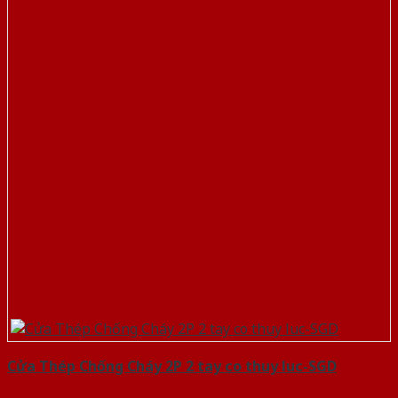
Cửa Thép Chống Cháy 2P 2 tay co thuy luc-SGD