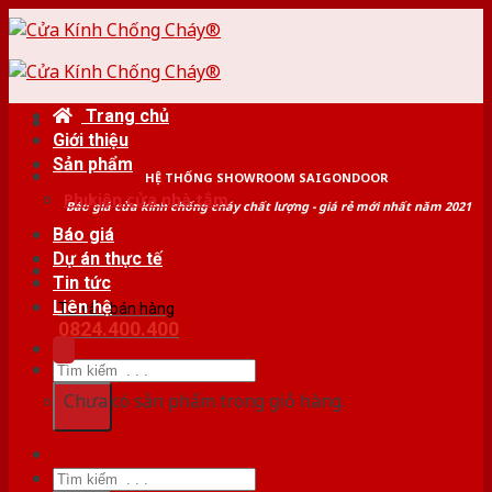
Skip
to
content
Trang chủ
Giới thiệu
Sản phẩm
HỆ THỐNG SHOWROOM SAIGONDOOR
Phụ kiện cửa nhà tắm
Báo giá cửa kính chống cháy chất lượng - giá rẻ mới nhất năm 2021
Báo giá
Dự án thực tế
Tin tức
Liên hệ
Tư vấn bán hàng
0824.400.400
Tìm
kiếm:
Chưa có sản phẩm trong giỏ hàng.
Tìm