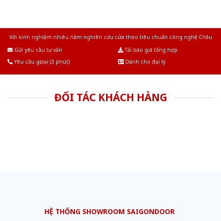
Với kinh nghiệm nhiêu năm nghiên cứu cửa theo tiêu chuẩn công nghệ Châu
Âu.Chúng tôi tự tin là nhà sản xuất & cung cấp hàng đầu tại Việt Nam!
Gửi yêu cầu tư vấn
Tải báo giá tổng hợp
Yêu cầu gọi lại (3 phút)
Dành cho đại lý
ĐỐI TÁC KHÁCH HÀNG
HỆ THỐNG SHOWROOM SAIGONDOOR