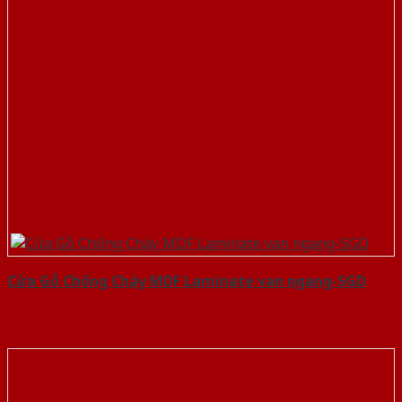
Cửa Gỗ Chống Cháy MDF Laminate van ngang-SGD