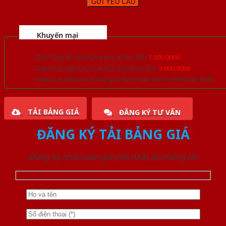
Khuyến mại
Quà tặng đồ nội thất trang trí lên đến
1.000.000đ
Giảm trực tiếp khi mua đơn hàng lớn hơn
3.000.000đ
Nhiều ưu đãi lớn khi đăng ký tài khoản thành viên thân thiết
TẢI BẢNG GIÁ
ĐĂNG KÝ TƯ VẤN
ĐĂNG KÝ TẢI BẢNG GIÁ
Đăng ký nhận báo giá mới nhất từ chúng tôi