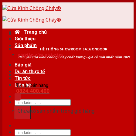
Skip
to
content
Trang chủ
Giới thiệu
Sản phẩm
HỆ THỐNG SHOWROOM SAIGONDOOR
Phụ kiện cửa nhà tắm
Báo giá cửa kính chống cháy chất lượng - giá rẻ mới nhất năm 2021
Báo giá
Dự án thực tế
Tin tức
Liên hệ
Tư vấn bán hàng
0824.400.400
Tìm
kiếm:
Chưa có sản phẩm trong giỏ hàng.
Tìm