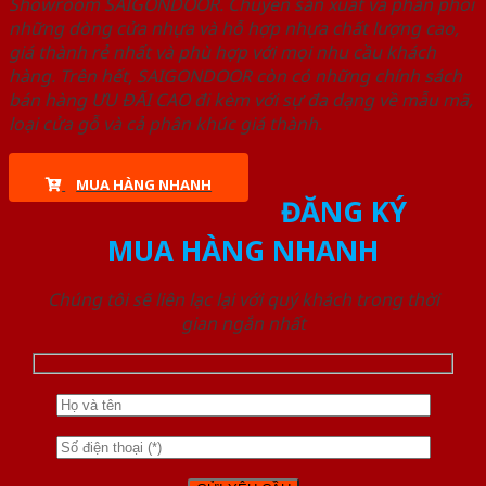
Showroom SAIGONDOOR. Chuyên sản xuất và phân phối
những dòng cửa nhựa và hỗ hợp nhựa chất lượng cao,
giá thành rẻ nhất và phù hợp với mọi nhu cầu khách
hàng. Trên hết, SAIGONDOOR còn có những chính sách
bán hàng ƯU ĐÃI CAO đi kèm với sự đa dạng về mẫu mã,
loại cửa gỗ và cả phân khúc giá thành.
MUA HÀNG NHANH
ĐĂNG KÝ
MUA HÀNG NHANH
Chúng tôi sẽ liên lạc lại với quý khách trong thời
gian ngắn nhất