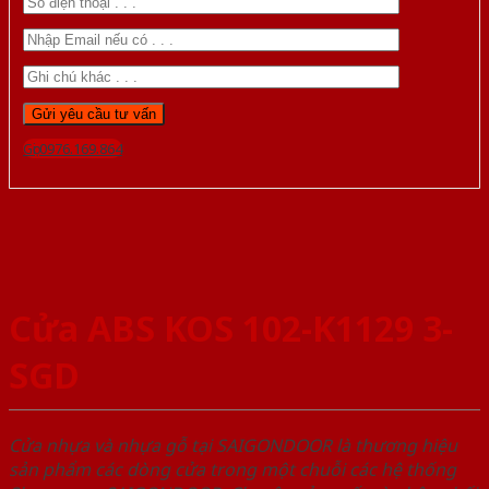
Gọi 0976.169.864
Cửa ABS KOS 102-K1129 3-
SGD
Cửa nhựa và nhựa gỗ tại SAIGONDOOR là thương hiệu
sản phẩm các dòng cửa trong một chuỗi các hệ thống