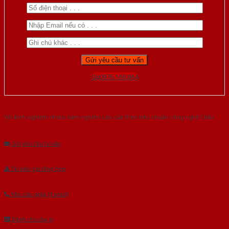
Gọi 0976.169.864
Với kinh nghiệm nhiêu năm nghiên cứu cửa theo tiêu chuẩn công nghệ Châu
Âu.Chúng tôi tự tin là nhà sản xuất & cung cấp hàng đầu tại Việt Nam!
Gửi yêu cầu tư vấn
Tải báo giá tổng hợp
Yêu cầu gọi lại (3 phút)
Dành cho đại lý