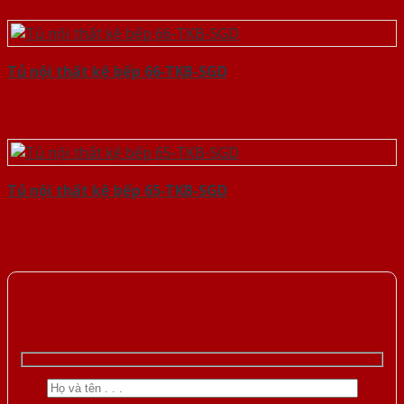
Tủ nội thất kệ bếp 66-TKB-SGD
Tủ nội thất kệ bếp 65-TKB-SGD