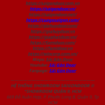
https://saigondoor.com.vn
https://saigondoor.vn/
https://saigondoor.net/
https://cuagosaigon.com/
https://giahuydoor.com/
https://giahuydoor.vn
https://giaphatdoor.vn/
https://famidoor.com/
https://famidoor.vn
https://wincorp.com.vn/
Maps:
Sài Gòn Door
Youtube:
Sài Gòn Door
Fanpage:
Sài Gòn Door
————————————————————
HỆ THỐNG SHOWROOM SAIGONDOOR ®
*
SHOWROOM QUẬN 9, HCM
669 Đỗ Xuân Hợp, P. Phước Long B, Quận 9, Tp
HCM