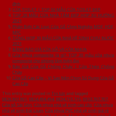
định
CỬA TOILET | TOP 50 MẪU CỬA TOILET ĐẸP
TOP 20 MẪU CỬA NHÀ TẮM ĐẸP HỢP XU HƯỚNG
2021
Phân Biệt Các Loại Cửa Gỗ Công Nghiệp MDF, HDF,
MFC
TỔNG HỢP 30 MẪU CỬA NHÀ VỆ SINH CHỊU NƯỚC
2021
BẢNG BÁO GIÁ CỬA GỖ VÀ CỬA NHỰA
Cửa nhựa composite là gì?. TOP 30 mẫu cửa nhựa
composite cho phòng tắm hiện đại
Báo Giá Cửa Gỗ Chống Cháy | Cửa Thép Chống
Cháy
Cửa Gỗ Cao Cấp – Vì Sao Nên Chọn Sử Dụng Cửa Gỗ
Cao Cấp
This entry was posted in
Tin tức
and tagged
0826.901.901
,
0834.494.494
,
0834.715.715
,
0933.707.707
,
Cửa gỗ Sài Gòn
,
Cửa nhựa nhà vệ sinh cao cấp
,
Cửa nhựa
nhà vệ sinh Đài Loan
,
Cửa nhựa PVC nhà vệ sinh giá rẻ