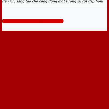
tiện ích, sáng tạo cho cộng đồng một tương lai tốt đẹp hơn!
Tổng đài tư vấn miễn phí: 0824.400.400