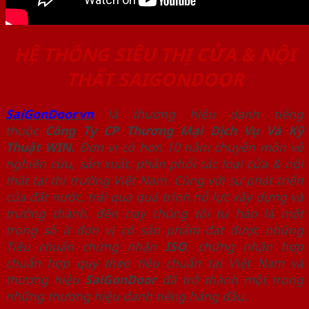
HỆ THỐNG SIÊU THỊ CỬA & NỘI
THẤT SAIGONDOOR
SaiGonDoor
.
vn
là thương hiệu danh tiếng
thuộc
Công Ty CP Thương Mại Dịch Vụ Và Kỹ
Thuật WIN.
Đơn vị có hơn 10 năm chuyên môn về
nghiên cứu, sản xuất, phân phối các loại cửa & nội
thất tại thị trường Việt Nam. Cùng với sự phát triển
của đất nước, trải qua quá trình nỗ lực xây dựng và
trưởng thành, đến nay chúng tôi tự hào là một
trong số ít đơn vị có sản phẩm đạt được những
Tiêu chuẩn chứng nhận
ISO
, chứng nhận hợp
chuẩn hợp quy theo tiêu chuẩn tại Việt Nam và
thương hiệu
SaiGonDoor
đã trở thành một trong
những thương hiệu danh tiếng hàng đầu.