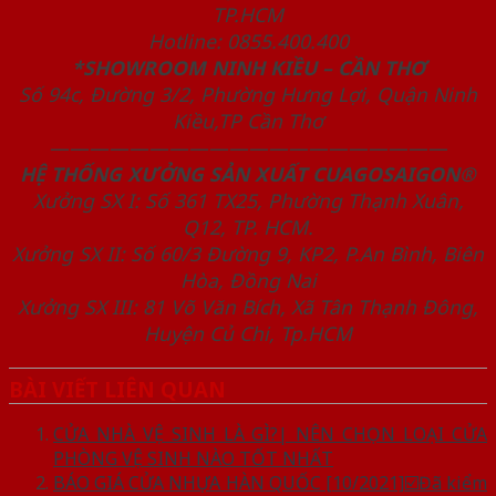
TP.HCM
Hotline: 0855.400.400
*SHOWROOM NINH KIỀU – CẦN THƠ
Số 94c, Đường 3/2, Phường Hưng Lợi, Quận Ninh
Kiều,TP Cần Thơ
————————————————————
HỆ THỐNG XƯỞNG SẢN XUẤT CUAGOSAIGON®
Xưởng SX I: Số 361 TX25, Phường Thạnh Xuân,
Q12, TP. HCM.
Xưởng SX II: Số 60/3 Đường 9, KP2, P.An Bình, Biên
Hòa, Đồng Nai
Xưởng SX III: 81 Võ Văn Bích, Xã Tân Thạnh Đông,
Huyện Củ Chi, Tp.HCM
BÀI VIẾT LIÊN QUAN
CỬA NHÀ VỆ SINH LÀ GÌ?| NÊN CHỌN LOẠI CỬA
PHÒNG VỆ SINH NÀO TỐT NHẤT
BÁO GIÁ CỬA NHỰA HÀN QUỐC [10/2021]☑️Đã kiểm