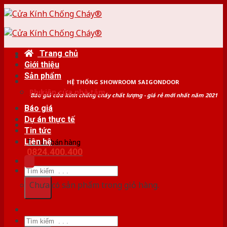
Skip
to
content
Trang chủ
Giới thiệu
Sản phẩm
HỆ THỐNG SHOWROOM SAIGONDOOR
Phụ kiện cửa nhà tắm
Báo giá cửa kính chống cháy chất lượng - giá rẻ mới nhất năm 2021
Báo giá
Dự án thực tế
Tin tức
Liên hệ
Tư vấn bán hàng
0824.400.400
Tìm
kiếm:
Chưa có sản phẩm trong giỏ hàng.
Tìm