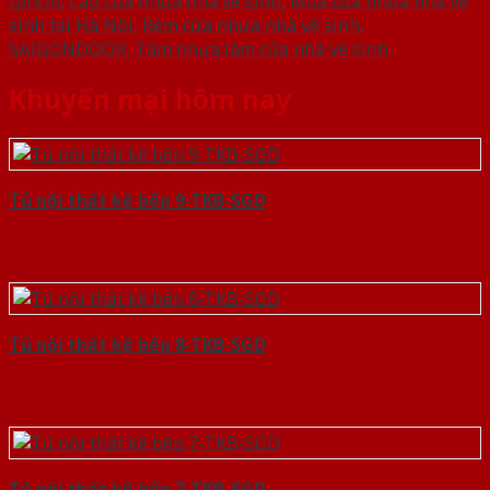
tphcm
,
Lắp cửa nhựa nhà vệ sinh
,
Mua cửa nhựa nhà vệ
sinh tại Hà Nội
,
Rèm cửa nhựa nhà vệ sinh
,
SAIGONDOOR
,
Tấm nhựa làm cửa nhà vệ sinh
.
Khuyến mại hôm nay
Tủ nội thất kệ bếp 9-TKB-SGD
Tủ nội thất kệ bếp 8-TKB-SGD
Tủ nội thất kệ bếp 7-TKB-SGD