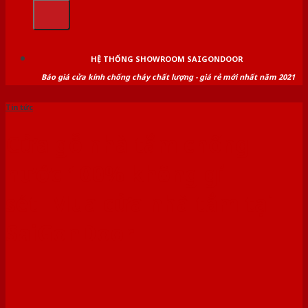
kiếm:
HỆ THỐNG SHOWROOM SAIGONDOOR
Báo giá cửa kính chống cháy chất lượng - giá rẻ mới nhất năm 2021
Tin tức
Cửa gỗ nhà tắm chống
nước 100% không gỉ
sét|Mua cửa nhà tắm tại
SaiGonDoor