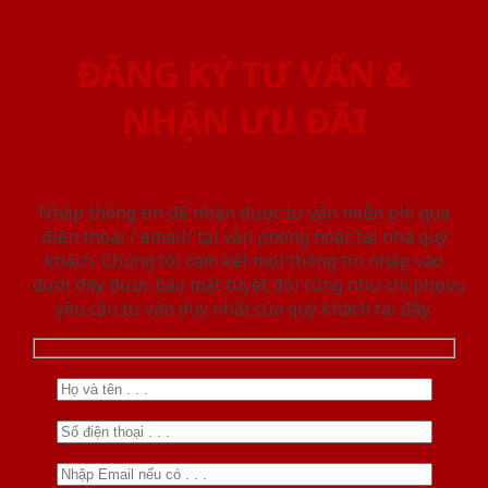
ĐĂNG KÝ TƯ VẤN &
NHẬN ƯU ĐÃI
Nhập thông tin để nhận được tư vấn miễn phí qua
điện thoại / email/ tại văn phòng hoặc tại nhà quý
khách. Chúng tôi cam kết mọi thông tin nhập vào
dưới đây được bảo mật tuyệt đối cũng như chỉ phục vụ
yêu cầu tư vấn duy nhất của quý khách tại đây.