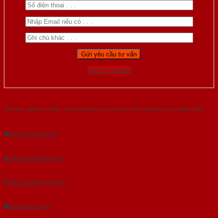
Gọi 0976.169.864
Với kinh nghiệm nhiêu năm nghiên cứu cửa theo tiêu chuẩn công nghệ Châu
Âu.Chúng tôi tự tin là nhà sản xuất & cung cấp hàng đầu tại Việt Nam!
Gửi yêu cầu tư vấn
Tải báo giá tổng hợp
Yêu cầu gọi lại (3 phút)
Dành cho đại lý