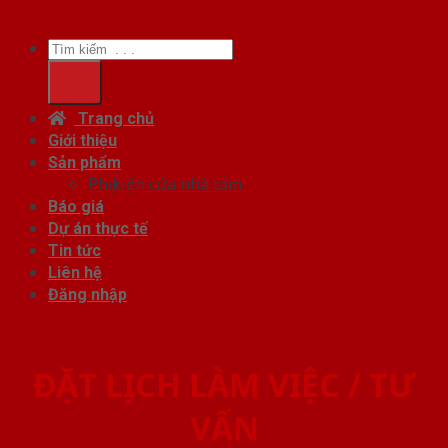
Tìm
kiếm:
Trang chủ
Giới thiệu
Sản phẩm
Phụ kiện cửa nhà tắm
Báo giá
Dự án thực tế
Tin tức
Liên hệ
Đăng nhập
ĐẶT LỊCH LÀM VIỆC / TƯ
VẤN