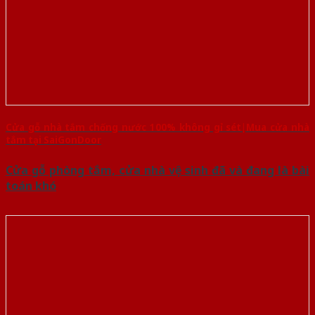
Cửa gỗ nhà tắm chống nước 100% không gỉ sét|Mua cửa nhà
tắm tại SaiGonDoor
Cửa gỗ phòng tắm, cửa nhà vệ sinh đã và đang là bài
toán khó