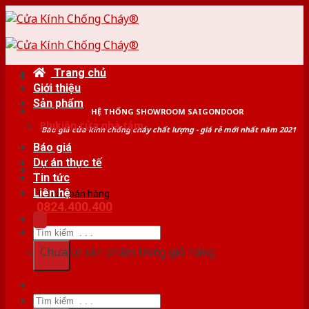
Skip
to
content
Trang chủ
Giới thiệu
Sản phẩm
HỆ THỐNG SHOWROOM SAIGONDOOR
Phụ kiện cửa nhà tắm
Báo giá cửa kính chống cháy chất lượng - giá rẻ mới nhất năm 2021
Báo giá
Dự án thực tế
Tin tức
Liên hệ
Tư vấn bán hàng
0824.400.400
Tìm
kiếm:
Chưa có sản phẩm trong giỏ hàng.
Tìm