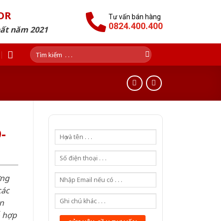
OR
Tư vấn bán hàng
0824.400.400
hất năm 2021
Tìm
kiếm:
-
ơng
các
n
ỗ hợp