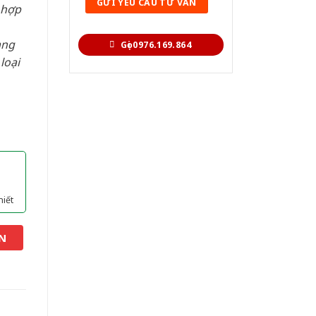
 hợp
àng
Gọi 0976.169.864
loại
hiết
N