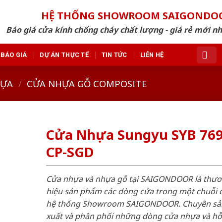
HỆ THỐNG SHOWROOM SAIGONDO
Báo giá cửa kính chống cháy chất lượng - giá rẻ mới n
BÁO GIÁ
DỰ ÁN THỰC TẾ
TIN TỨC
LIÊN HỆ
HỰA
/
CỬA NHỰA GỖ COMPOSITE
Cửa Nhựa Sungyu SYB 769
CP-SGD
Cửa nhựa và nhựa gỗ tại SAIGONDOOR là thư
hiệu sản phẩm các dòng cửa trong một chuỗi 
hệ thống Showroom SAIGONDOOR. Chuyên sả
xuất và phân phối những dòng cửa nhựa và h