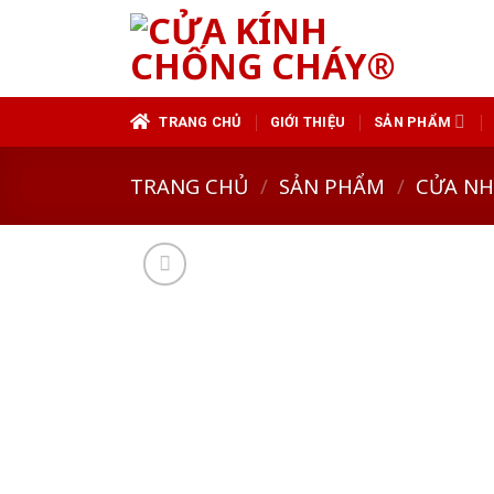
Skip
to
content
TRANG CHỦ
GIỚI THIỆU
SẢN PHẨM
TRANG CHỦ
/
SẢN PHẨM
/
CỬA N