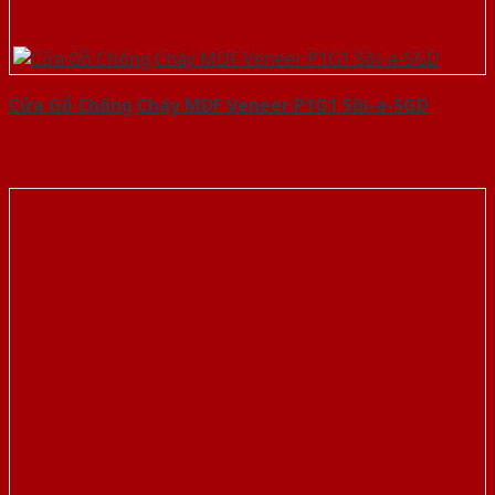
Cửa Gỗ Chống Cháy MDF Veneer P1G1 Sồi-a-SGD