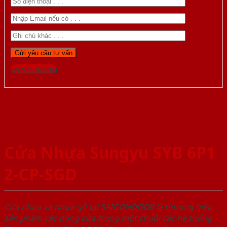
Gọi 0976.169.864
Cửa Nhựa Sungyu SYB 6P1
2-CP-SGD
Cửa nhựa và nhựa gỗ tại SAIGONDOOR là thương hiệu
sản phẩm các dòng cửa trong một chuỗi các hệ thống