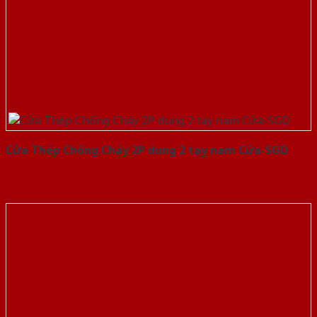
Cửa Thép Chống Cháy 2P dung 2 tay nam Cửa-SGD