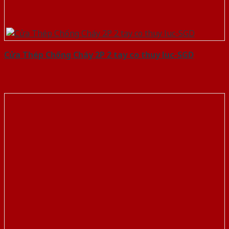
Cửa Thép Chống Cháy 2P 2 tay co thuy luc-SGD