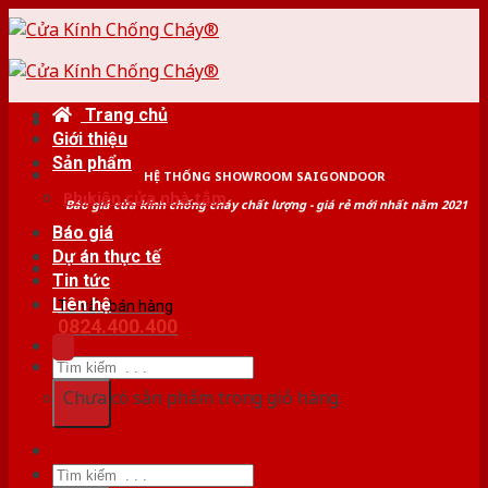
Skip
to
content
Trang chủ
Giới thiệu
Sản phẩm
HỆ THỐNG SHOWROOM SAIGONDOOR
Phụ kiện cửa nhà tắm
Báo giá cửa kính chống cháy chất lượng - giá rẻ mới nhất năm 2021
Báo giá
Dự án thực tế
Tin tức
Liên hệ
Tư vấn bán hàng
0824.400.400
Tìm
kiếm:
Chưa có sản phẩm trong giỏ hàng.
Tìm