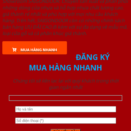
Showroom SAIGONDOOR. Chuyên sản xuất và phân phối
những dòng cửa nhựa và hỗ hợp nhựa chất lượng cao,
giá thành rẻ nhất và phù hợp với mọi nhu cầu khách
hàng. Trên hết, SAIGONDOOR còn có những chính sách
bán hàng ƯU ĐÃI CAO đi kèm với sự đa dạng về mẫu mã,
loại cửa gỗ và cả phân khúc giá thành.
MUA HÀNG NHANH
ĐĂNG KÝ
MUA HÀNG NHANH
Chúng tôi sẽ liên lạc lại với quý khách trong thời
gian ngắn nhất