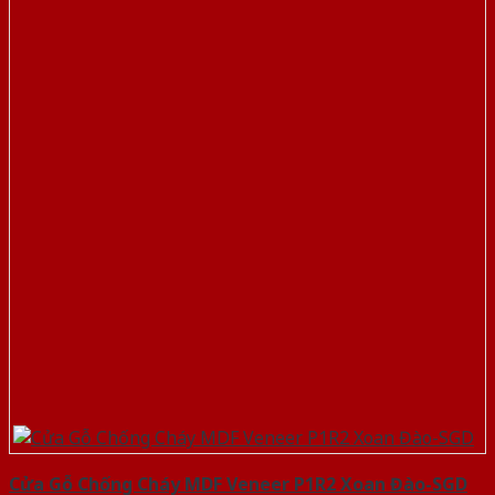
Cửa Gỗ Chống Cháy MDF Veneer P1R2 Xoan Đào-SGD