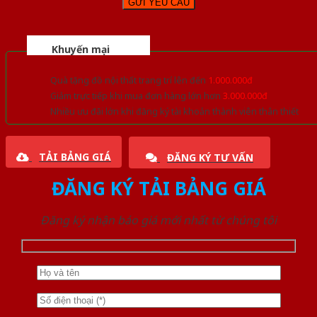
Khuyến mại
Quà tặng đồ nội thất trang trí lên đến
1.000.000đ
Giảm trực tiếp khi mua đơn hàng lớn hơn
3.000.000đ
Nhiều ưu đãi lớn khi đăng ký tài khoản thành viên thân thiết
TẢI BẢNG GIÁ
ĐĂNG KÝ TƯ VẤN
ĐĂNG KÝ TẢI BẢNG GIÁ
Đăng ký nhận báo giá mới nhất từ chúng tôi