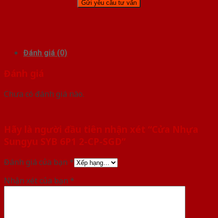
Đánh giá (0)
Đánh giá
Chưa có đánh giá nào.
Hãy là người đầu tiên nhận xét “Cửa Nhựa
Sungyu SYB 6P1 2-CP-SGD”
Đánh giá của bạn
*
Nhận xét của bạn
*