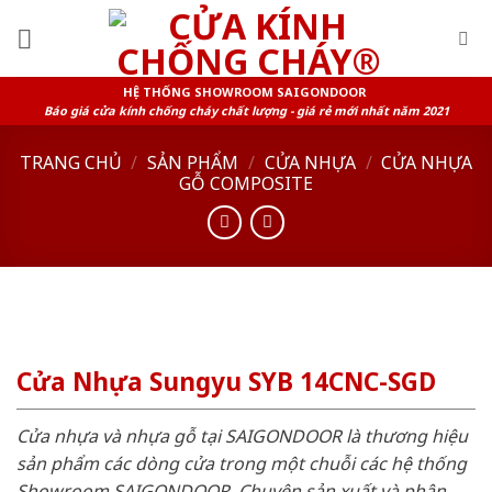
Skip
to
content
HỆ THỐNG SHOWROOM SAIGONDOOR
Báo giá cửa kính chống cháy chất lượng - giá rẻ mới nhất năm 2021
TRANG CHỦ
/
SẢN PHẨM
/
CỬA NHỰA
/
CỬA NHỰA
GỖ COMPOSITE
Cửa Nhựa Sungyu SYB 14CNC-SGD
Cửa nhựa và nhựa gỗ tại SAIGONDOOR là thương hiệu
sản phẩm các dòng cửa trong một chuỗi các hệ thống
Showroom SAIGONDOOR. Chuyên sản xuất và phân