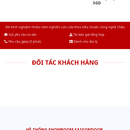
SGD
Với kinh nghiệm nhiêu năm nghiên cứu cửa theo tiêu chuẩn công nghệ Châu
Âu.Chúng tôi tự tin là nhà sản xuất & cung cấp hàng đầu tại Việt Nam!
Gửi yêu cầu tư vấn
Tải báo giá tổng hợp
Yêu cầu gọi lại (3 phút)
Dành cho đại lý
ĐỐI TÁC KHÁCH HÀNG
HỆ THỐNG SHOWROOM SAIGONDOOR