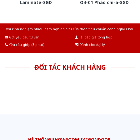
Laminate-SGD
O4-C1 Phào chi-a-SGD
Với kinh nghiệm nhiêu năm nghiên cứu cửa theo tiêu chuẩn công nghệ Châu
Âu.Chúng tôi tự tin là nhà sản xuất & cung cấp hàng đầu tại Việt Nam!
Gửi yêu cầu tư vấn
Tải báo giá tổng hợp
Yêu cầu gọi lại (3 phút)
Dành cho đại lý
ĐỐI TÁC KHÁCH HÀNG
HỆ THỐNG SHOWROOM SAIGONDOOR