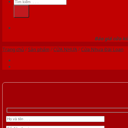
Tìm
kiếm:
HỆ
Báo giá cửa kí
Trang chủ
/
Sản phẩm
/
CỬA NHỰA
/
Cửa Nhựa Đài Loan