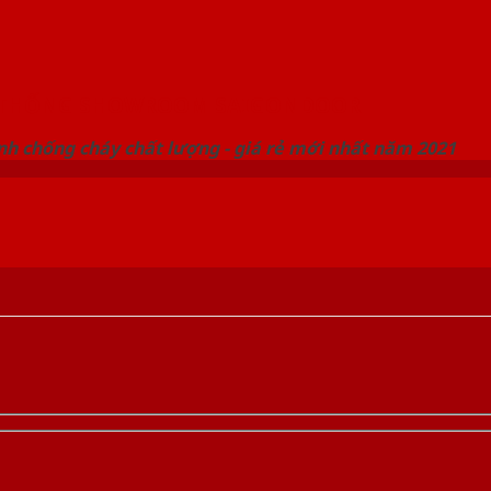
 THỐNG SHOWROOM SAIGONDOOR
nh chống cháy chất lượng - giá rẻ mới nhất năm 2021