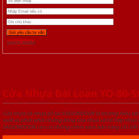
Gọi 0976.169.864
Cửa Nhựa Đài Loan YO-80-
Cửa nhựa và nhựa gỗ tại SAIGONDOOR là thương hiệu s
xuất và phân phối những dòng cửa nhựa và hỗ hợp nhựa ch
SAIGONDOOR còn có những chính sách bán hàng ƯU ĐÃI CAO