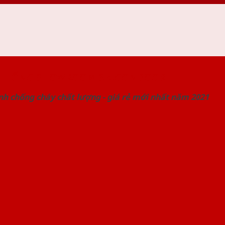
 THỐNG SHOWROOM SAIGONDOOR
nh chống cháy chất lượng - giá rẻ mới nhất năm 2021