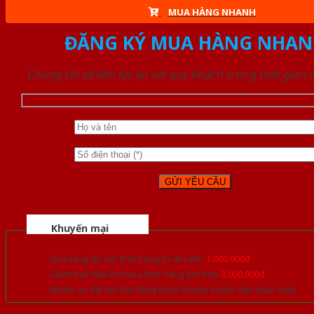
MUA HÀNG NHANH
ĐĂNG KÝ MUA HÀNG NHAN
Chúng tôi sẽ liên lạc lại với quý khách trong thời gian
Khuyến mại
Quà tặng đồ nội thất trang trí lên đến
1.000.000đ
Giảm trực tiếp khi mua đơn hàng lớn hơn
3.000.000đ
Nhiều ưu đãi lớn khi đăng ký tài khoản thành viên thân thiết