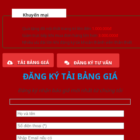
Khuyến mại
Quà tặng đồ nội thất trang trí lên đến
1.000.000đ
Giảm trực tiếp khi mua đơn hàng lớn hơn
3.000.000đ
Nhiều ưu đãi lớn khi đăng ký tài khoản thành viên thân thiết
TẢI BẢNG GIÁ
ĐĂNG KÝ TƯ VẤN
ĐĂNG KÝ TẢI BẢNG GIÁ
Đăng ký nhận báo giá mới nhất từ chúng tôi