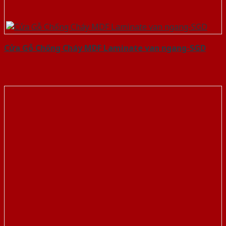
Cửa Gỗ Chống Cháy MDF Laminate van ngang-SGD