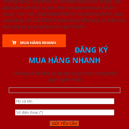
những dòng cửa nhựa và hỗ hợp nhựa chất lượng cao,
giá thành rẻ nhất và phù hợp với mọi nhu cầu khách
hàng. Trên hết, SAIGONDOOR còn có những chính sách
bán hàng ƯU ĐÃI CAO đi kèm với sự đa dạng về mẫu mã,
loại cửa gỗ và cả phân khúc giá thành.
MUA HÀNG NHANH
ĐĂNG KÝ
MUA HÀNG NHANH
Chúng tôi sẽ liên lạc lại với quý khách trong thời
gian ngắn nhất