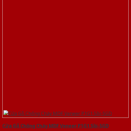
Cửa Gỗ Chống Cháy MDF Veneer P1G1 Sồi-SGD