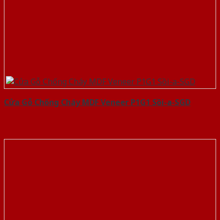
Cửa Gỗ Chống Cháy MDF Veneer P1G1 Sồi-a-SGD