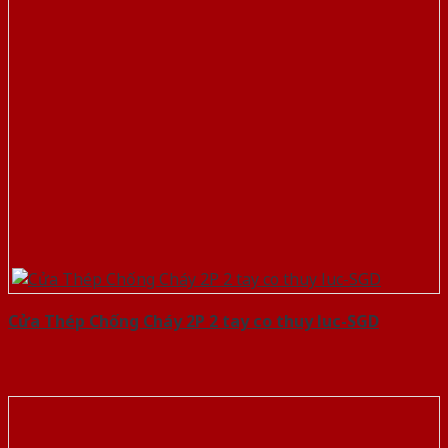
Cửa Thép Chống Cháy 2P 2 tay co thuy luc-SGD