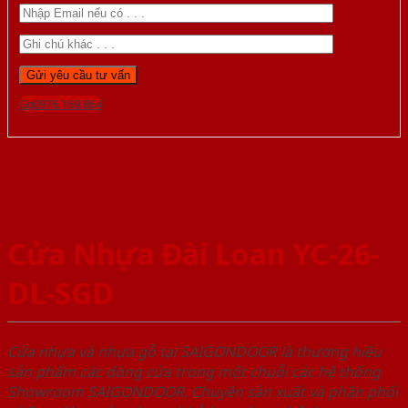
Gọi 0976.169.864
Cửa Nhựa Đài Loan YC-26-
DL-SGD
Cửa nhựa và nhựa gỗ tại SAIGONDOOR là thương hiệu
sản phẩm các dòng cửa trong một chuỗi các hệ thống
Showroom SAIGONDOOR. Chuyên sản xuất và phân phối