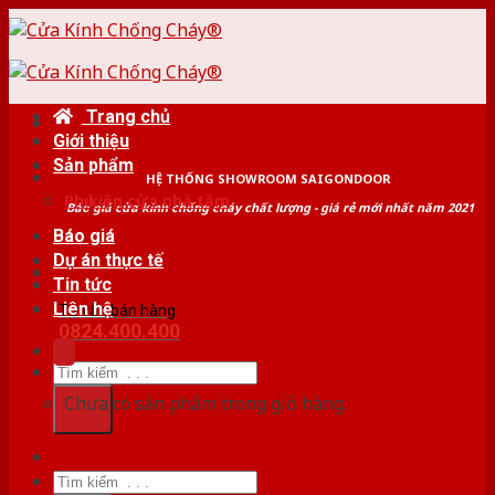
Skip
to
content
Trang chủ
Giới thiệu
Sản phẩm
HỆ THỐNG SHOWROOM SAIGONDOOR
Phụ kiện cửa nhà tắm
Báo giá cửa kính chống cháy chất lượng - giá rẻ mới nhất năm 2021
Báo giá
Dự án thực tế
Tin tức
Liên hệ
Tư vấn bán hàng
0824.400.400
Tìm
kiếm:
Chưa có sản phẩm trong giỏ hàng.
Tìm