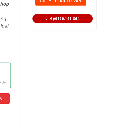
 hợp
àng
Gọi 0976.169.864
loại
hiết
N