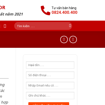
OR
Tư vấn bán hàng
0824.400.400
hất năm 2021
Tìm
kiếm:
ơng
các
n
ỗ hợp