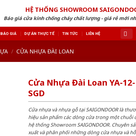
HỆ THỐNG SHOWROOM SAIGONDO
Báo giá cửa kính chống cháy chất lượng - giá rẻ mới n
BÁO GIÁ
DỰ ÁN THỰC TẾ
TIN TỨC
LIÊN HỆ
HỰA
/
CỬA NHỰA ĐÀI LOAN
Cửa Nhựa Đài Loan YA-12-
SGD
Cửa nhựa và nhựa gỗ tại SAIGONDOOR là thư
hiệu sản phẩm các dòng cửa trong một chuỗi 
hệ thống Showroom SAIGONDOOR. Chuyên sả
xuất và phân phối những dòng cửa nhựa và h