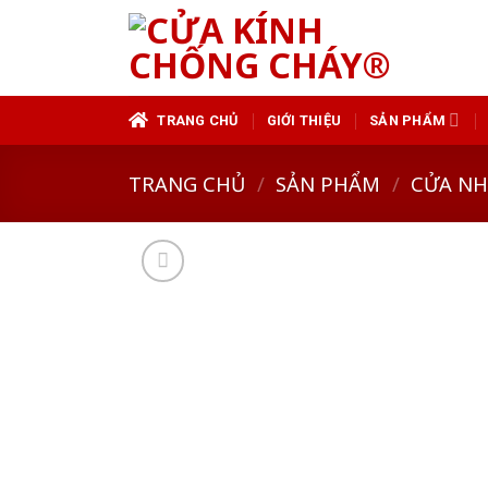
Skip
to
content
TRANG CHỦ
GIỚI THIỆU
SẢN PHẨM
TRANG CHỦ
/
SẢN PHẨM
/
CỬA N