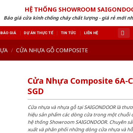
HỆ THỐNG SHOWROOM SAIGONDO
Báo giá cửa kính chống cháy chất lượng - giá rẻ mới n
BÁO GIÁ
DỰ ÁN THỰC TẾ
TIN TỨC
LIÊN HỆ
HỰA
/
CỬA NHỰA GỖ COMPOSITE
Cửa Nhựa Composite 6A-C
SGD
Cửa nhựa và nhựa gỗ tại SAIGONDOOR là thư
hiệu sản phẩm các dòng cửa trong một chuỗi 
hệ thống Showroom SAIGONDOOR. Chuyên sả
xuất và phân phối những dòng cửa nhựa và h