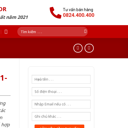
OR
Tư vấn bán hàng
0824.400.400
hất năm 2021
Tìm
kiếm:
1-
ơng
các
n
ỗ hợp