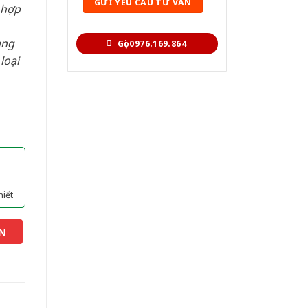
 hợp
àng
Gọi 0976.169.864
loại
hiết
N