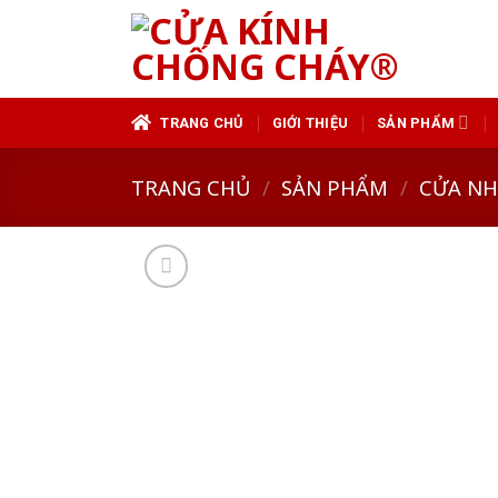
Skip
to
content
TRANG CHỦ
GIỚI THIỆU
SẢN PHẨM
TRANG CHỦ
/
SẢN PHẨM
/
CỬA N