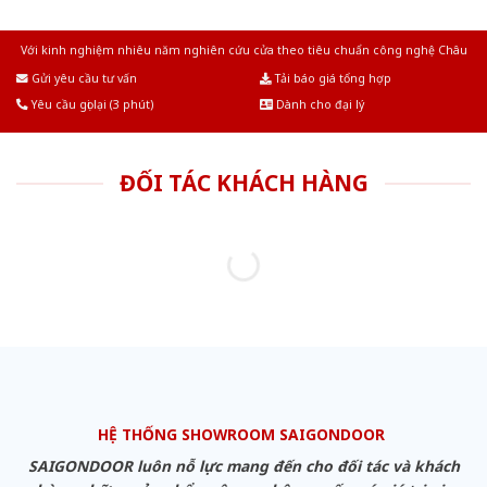
Với kinh nghiệm nhiêu năm nghiên cứu cửa theo tiêu chuẩn công nghệ Châu
Âu.Chúng tôi tự tin là nhà sản xuất & cung cấp hàng đầu tại Việt Nam!
Gửi yêu cầu tư vấn
Tải báo giá tổng hợp
Yêu cầu gọi lại (3 phút)
Dành cho đại lý
ĐỐI TÁC KHÁCH HÀNG
HỆ THỐNG SHOWROOM SAIGONDOOR
SAIGONDOOR luôn nỗ lực mang đến cho đối tác và khách