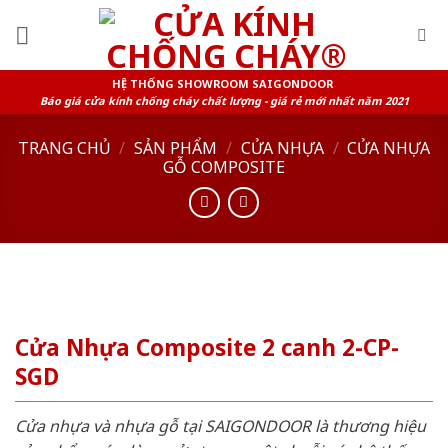
Skip
to
content
HỆ THỐNG SHOWROOM SAIGONDOOR
Báo giá cửa kính chống cháy chất lượng - giá rẻ mới nhất năm 2021
TRANG CHỦ
/
SẢN PHẨM
/
CỬA NHỰA
/
CỬA NHỰA
GỖ COMPOSITE
Cửa Nhựa Composite 2 canh 2-CP-
SGD
Cửa nhựa và nhựa gỗ tại SAIGONDOOR là thương hiệu