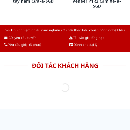
tay nam Cửa-a-SGD
Veneer P1R2 Căm Xe-a-
SGD
Với kinh nghiệm nhiêu năm nghiên cứu cửa theo tiêu chuẩn công nghệ Châu
Âu.Chúng tôi tự tin là nhà sản xuất & cung cấp hàng đầu tại Việt Nam!
Gửi yêu cầu tư vấn
Tải báo giá tổng hợp
Yêu cầu gọi lại (3 phút)
Dành cho đại lý
ĐỐI TÁC KHÁCH HÀNG