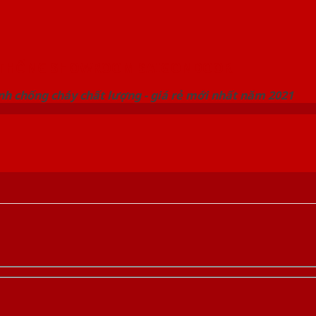
 THỐNG SHOWROOM SAIGONDOOR
nh chống cháy chất lượng - giá rẻ mới nhất năm 2021