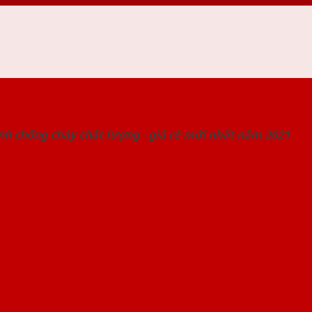
 THỐNG SHOWROOM SAIGONDOOR
nh chống cháy chất lượng - giá rẻ mới nhất năm 2021