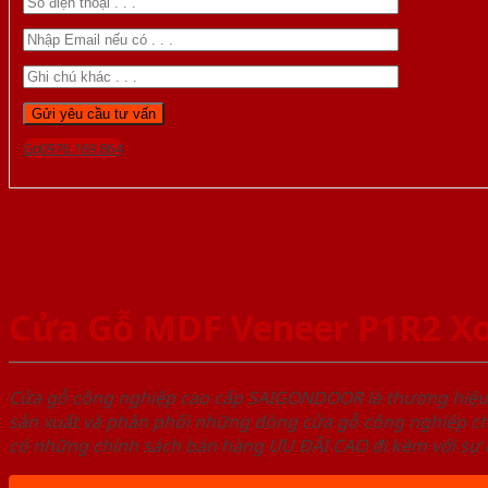
Gọi 0976.169.864
Cửa Gỗ MDF Veneer P1R2 X
Cửa gỗ công nghiệp cao cấp SAIGONDOOR là thương hiệ
sản xuất và phân phối những dòng cửa gỗ công nghiệp ch
có những chính sách bán hàng ƯU ĐÃI CAO đi kèm với sự đ