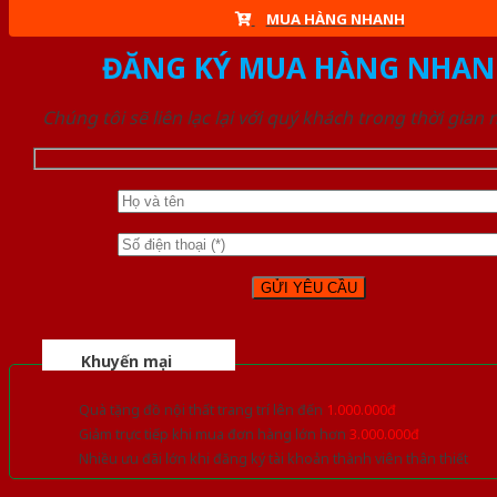
MUA HÀNG NHANH
ĐĂNG KÝ MUA HÀNG NHAN
Chúng tôi sẽ liên lạc lại với quý khách trong thời gian
Khuyến mại
Quà tặng đồ nội thất trang trí lên đến
1.000.000đ
Giảm trực tiếp khi mua đơn hàng lớn hơn
3.000.000đ
Nhiều ưu đãi lớn khi đăng ký tài khoản thành viên thân thiết