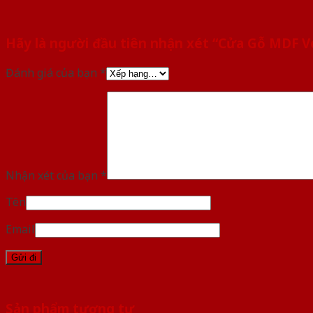
Hãy là người đầu tiên nhận xét “Cửa Gỗ MDF
Đánh giá của bạn
*
Nhận xét của bạn
*
Tên
Email
Sản phẩm tương tự