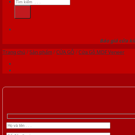
Tìm
kiếm:
HỆ
Báo giá cửa kí
Trang chủ
/
Sản phẩm
/
CỬA GỖ
/
Cửa Gỗ MDF Veneer