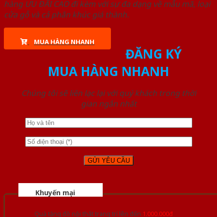
hàng ƯU ĐÃI CAO đi kèm với sự đa dạng về mẫu mã, loại
cửa gỗ và cả phân khúc giá thành.
MUA HÀNG NHANH
ĐĂNG KÝ
MUA HÀNG NHANH
Chúng tôi sẽ liên lạc lại với quý khách trong thời
gian ngắn nhất
Khuyến mại
Quà tặng đồ nội thất trang trí lên đến
1.000.000đ