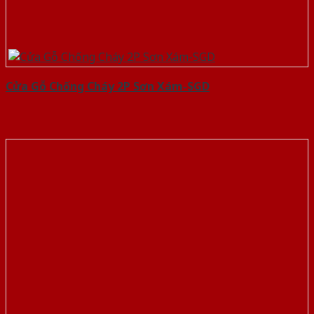
Cửa Gỗ Chống Cháy 2P Sơn Xám-SGD