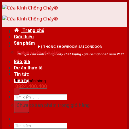
Skip
to
content
Trang chủ
Giới thiệu
Sản phẩm
HỆ THỐNG SHOWROOM SAIGONDOOR
Phụ kiện cửa nhà tắm
Báo giá cửa kính chống cháy chất lượng - giá rẻ mới nhất năm 2021
Báo giá
Dự án thực tế
Tin tức
Liên hệ
Tư vấn bán hàng
0824.400.400
Tìm
kiếm:
Chưa có sản phẩm trong giỏ hàng.
Tìm