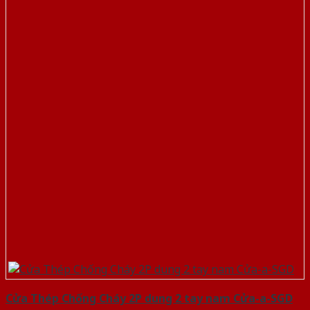
Cửa Thép Chống Cháy 2P dung 2 tay nam Cửa-a-SGD