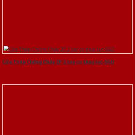
Cửa Thép Chống Cháy 2P 2 tay co thuy luc-SGD