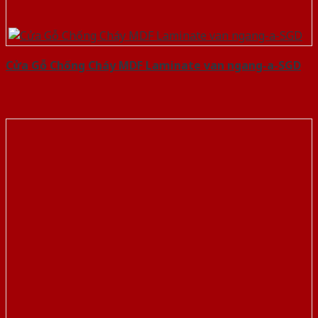
Cửa Gỗ Chống Cháy MDF Laminate van ngang-a-SGD