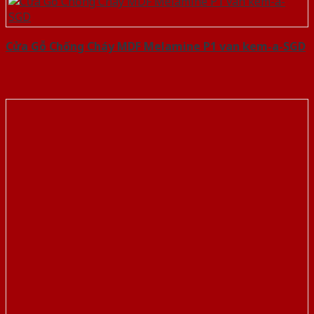
Cửa Gỗ Chống Cháy MDF Melamine P1 van kem-a-SGD