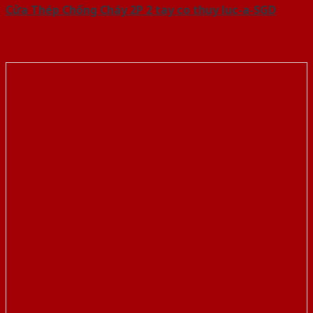
Cửa Thép Chống Cháy 2P 2 tay co thuy luc-a-SGD