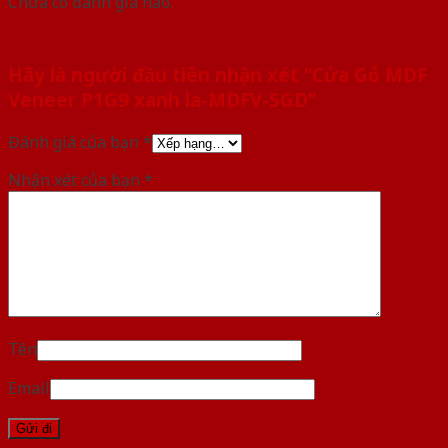
Chưa có đánh giá nào.
Hãy là người đầu tiên nhận xét “Cửa Gỗ MDF
Veneer P1G9 xanh la-MDFV-SGD”
Đánh giá của bạn
*
Nhận xét của bạn
*
Tên
Email