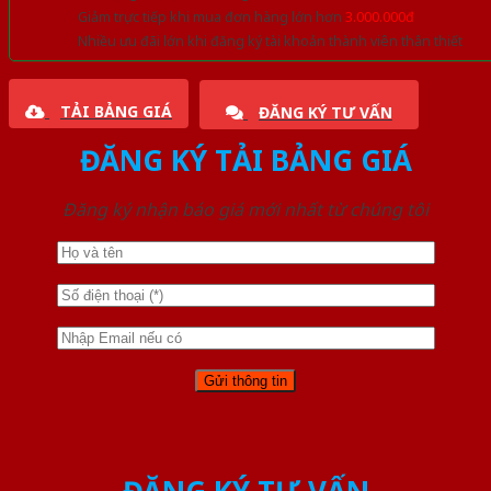
Giảm trực tiếp khi mua đơn hàng lớn hơn
3.000.000đ
Nhiều ưu đãi lớn khi đăng ký tài khoản thành viên thân thiết
TẢI BẢNG GIÁ
ĐĂNG KÝ TƯ VẤN
ĐĂNG KÝ TẢI BẢNG GIÁ
Đăng ký nhận báo giá mới nhất từ chúng tôi