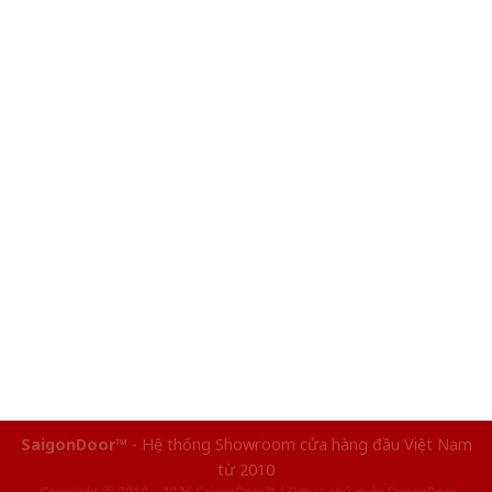
SaigonDoor™
- Hệ thống Showroom cửa hàng đầu Việt Nam
từ 2010
Copyright ⓒ 2010 – 2026 SaigonDoor™ | Đơn vị chủ quản SaigonDoor