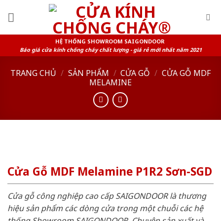
Skip
to
content
HỆ THỐNG SHOWROOM SAIGONDOOR
Báo giá cửa kính chống cháy chất lượng - giá rẻ mới nhất năm 2021
TRANG CHỦ
/
SẢN PHẨM
/
CỬA GỖ
/
CỬA GỖ MDF
MELAMINE
Cửa Gỗ MDF Melamine P1R2 Sơn-SGD
Cửa gỗ công nghiệp cao cấp SAIGONDOOR là thương
hiệu sản phẩm các dòng cửa trong một chuỗi các hệ
thống Showroom SAIGONDOOR. Chuyên sản xuất và