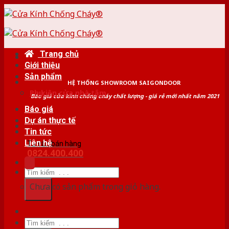
Skip
to
content
Trang chủ
Giới thiệu
Sản phẩm
HỆ THỐNG SHOWROOM SAIGONDOOR
Phụ kiện cửa nhà tắm
Báo giá cửa kính chống cháy chất lượng - giá rẻ mới nhất năm 2021
Báo giá
Dự án thực tế
Tin tức
Liên hệ
Tư vấn bán hàng
0824.400.400
Tìm
kiếm:
Chưa có sản phẩm trong giỏ hàng.
Tìm