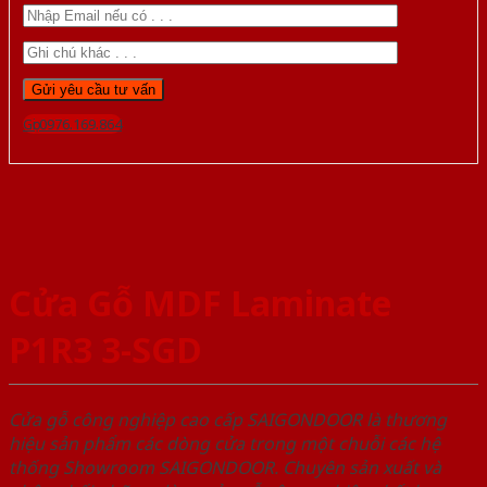
Gọi 0976.169.864
Cửa Gỗ MDF Laminate
P1R3 3-SGD
Cửa gỗ công nghiệp cao cấp SAIGONDOOR là thương
hiệu sản phẩm các dòng cửa trong một chuỗi các hệ
thống Showroom SAIGONDOOR. Chuyên sản xuất và