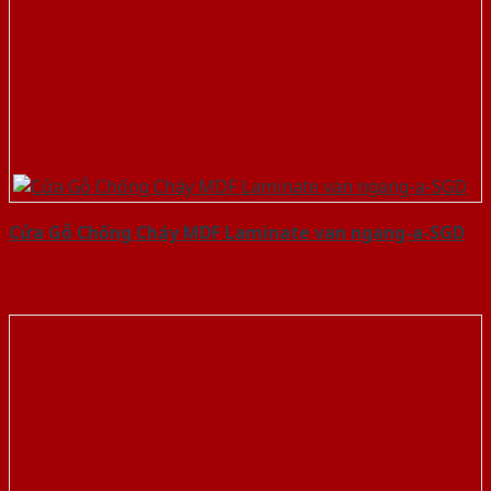
Cửa Gỗ Chống Cháy MDF Laminate van ngang-a-SGD