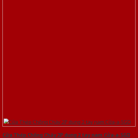
Cửa Thép Chống Cháy 2P dung 2 tay nam Cửa-a-SGD