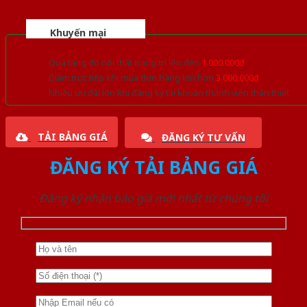
Khuyến mại
Quà tặng đồ nội thất trang trí lên đến
1.000.000đ
Giảm trực tiếp khi mua đơn hàng lớn hơn
3.000.000đ
Nhiều ưu đãi lớn khi đăng ký tài khoản thành viên thân thiết
TẢI BẢNG GIÁ
ĐĂNG KÝ TƯ VẤN
ĐĂNG KÝ TẢI BẢNG GIÁ
Đăng ký nhận báo giá mới nhất từ chúng tôi