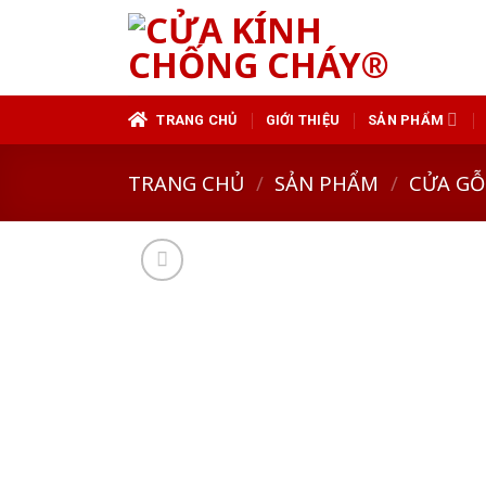
Skip
to
content
TRANG CHỦ
GIỚI THIỆU
SẢN PHẨM
TRANG CHỦ
/
SẢN PHẨM
/
CỬA GỖ