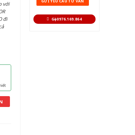
 với
OR
 đi
Gọi 0976.169.864
cả
hiết
N