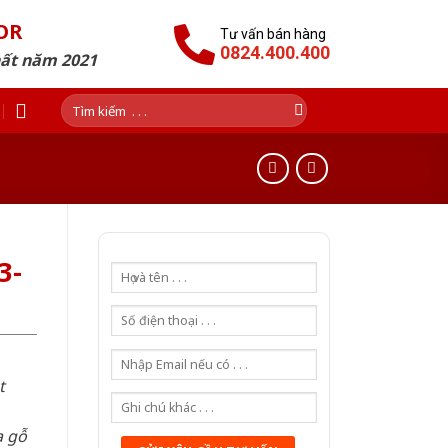
OR
Tư vấn bán hàng
0824.400.400
hất năm 2021
Tìm
kiếm:
3-
t
a gỗ