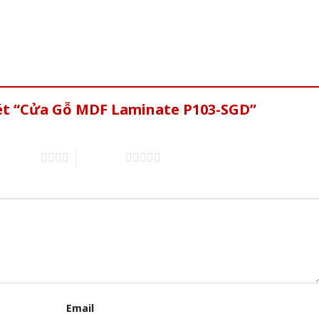
xét “Cửa Gỗ MDF Laminate P103-SGD”
of 5 stars
5 of 5 stars
Email