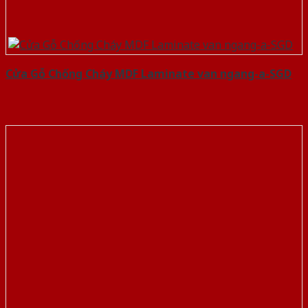
Cửa Gỗ Chống Cháy MDF Laminate van ngang-a-SGD