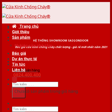
Skip
to
content
Trang chủ
Giới thiệu
Sản phẩm
HỆ THỐNG SHOWROOM SAIGONDOOR
Phụ kiện cửa nhà tắm
Báo giá cửa kính chống cháy chất lượng - giá rẻ mới nhất năm 2021
Báo giá
Dự án thực tế
Tin tức
Liên hệ
Tư vấn bán hàng
0824.400.400
Tìm
kiếm:
Chưa có sản phẩm trong giỏ hàng.
Tìm