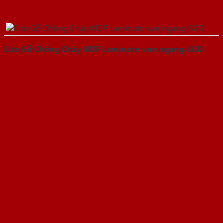
Cửa Gỗ Chống Cháy MDF Laminate van ngang-SGD