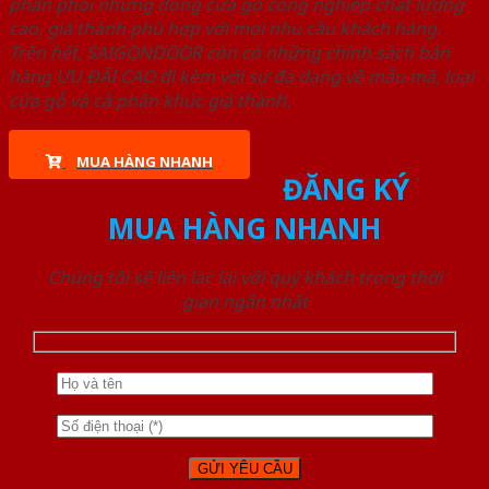
phân phối những dòng cửa gỗ công nghiệp chất lượng
cao, giá thành phù hợp với mọi nhu cầu khách hàng.
Trên hết, SAIGONDOOR còn có những chính sách bán
hàng ƯU ĐÃI CAO đi kèm với sự đa dạng về mẫu mã, loại
cửa gỗ và cả phân khúc giá thành.
MUA HÀNG NHANH
ĐĂNG KÝ
MUA HÀNG NHANH
Chúng tôi sẽ liên lạc lại với quý khách trong thời
gian ngắn nhất