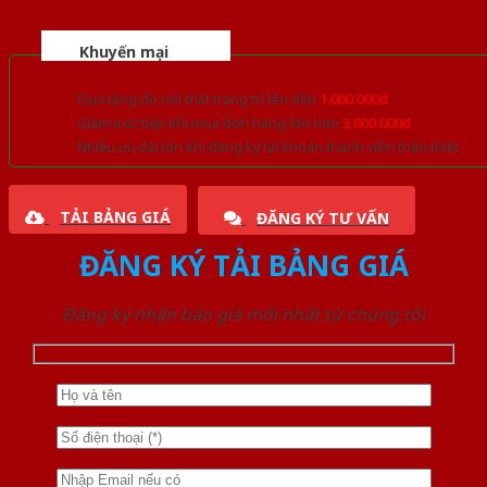
Khuyến mại
Quà tặng đồ nội thất trang trí lên đến
1.000.000đ
Giảm trực tiếp khi mua đơn hàng lớn hơn
3.000.000đ
Nhiều ưu đãi lớn khi đăng ký tài khoản thành viên thân thiết
TẢI BẢNG GIÁ
ĐĂNG KÝ TƯ VẤN
ĐĂNG KÝ TẢI BẢNG GIÁ
Đăng ký nhận báo giá mới nhất từ chúng tôi