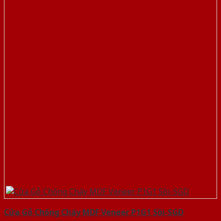
Cửa Gỗ Chống Cháy MDF Veneer P1G1 Sồi-SGD