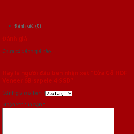
Đánh giá (0)
Đánh giá
Chưa có đánh giá nào.
Hãy là người đầu tiên nhận xét “Cửa Gỗ HDF
Veneer 6B-sapele 4-SGD”
Đánh giá của bạn
*
Nhận xét của bạn
*