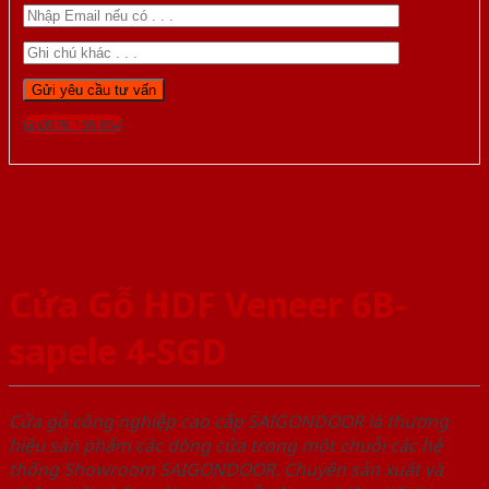
Gọi 0976.169.864
Cửa Gỗ HDF Veneer 6B-
sapele 4-SGD
Cửa gỗ công nghiệp cao cấp SAIGONDOOR là thương
hiệu sản phẩm các dòng cửa trong một chuỗi các hệ
thống Showroom SAIGONDOOR. Chuyên sản xuất và