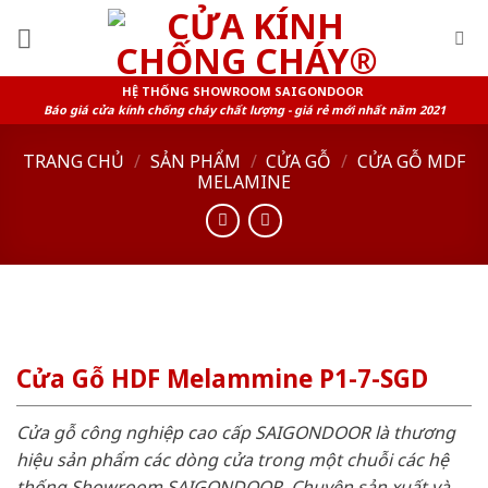
Skip
to
content
HỆ THỐNG SHOWROOM SAIGONDOOR
Báo giá cửa kính chống cháy chất lượng - giá rẻ mới nhất năm 2021
TRANG CHỦ
/
SẢN PHẨM
/
CỬA GỖ
/
CỬA GỖ MDF
MELAMINE
Cửa Gỗ HDF Melammine P1-7-SGD
Cửa gỗ công nghiệp cao cấp SAIGONDOOR là thương
hiệu sản phẩm các dòng cửa trong một chuỗi các hệ
thống Showroom SAIGONDOOR. Chuyên sản xuất và