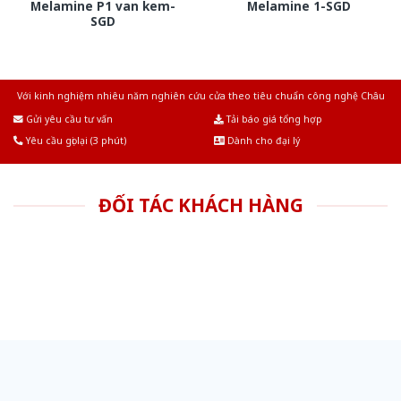
Melamine P1 van kem-
Melamine 1-SGD
SGD
Với kinh nghiệm nhiêu năm nghiên cứu cửa theo tiêu chuẩn công nghệ Châu
Âu.Chúng tôi tự tin là nhà sản xuất & cung cấp hàng đầu tại Việt Nam!
Gửi yêu cầu tư vấn
Tải báo giá tổng hợp
Yêu cầu gọi lại (3 phút)
Dành cho đại lý
ĐỐI TÁC KHÁCH HÀNG