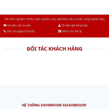
Với kinh nghiệm nhiêu năm nghiên cứu cửa theo tiêu chuẩn công nghệ Châu
Âu.Chúng tôi tự tin là nhà sản xuất & cung cấp hàng đầu tại Việt Nam!
Gửi yêu cầu tư vấn
Tải báo giá tổng hợp
Yêu cầu gọi lại (3 phút)
Dành cho đại lý
ĐỐI TÁC KHÁCH HÀNG
HỆ THỐNG SHOWROOM SAIGONDOOR