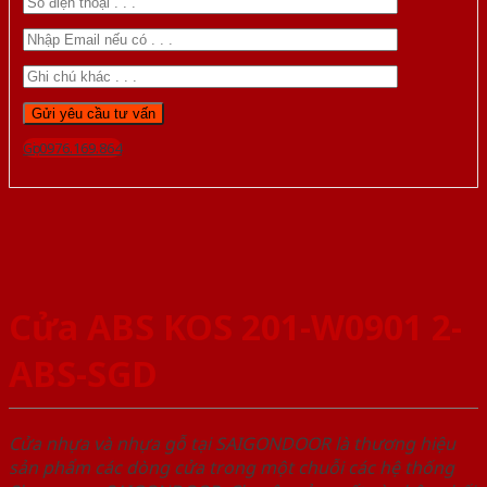
Gọi 0976.169.864
Cửa ABS KOS 201-W0901 2-
ABS-SGD
Cửa nhựa và nhựa gỗ tại SAIGONDOOR là thương hiệu
sản phẩm các dòng cửa trong một chuỗi các hệ thống