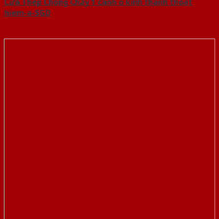
Cửa Thép Chống Cháy 1 canh o kinh thanh thoat
hiem-a-SGD