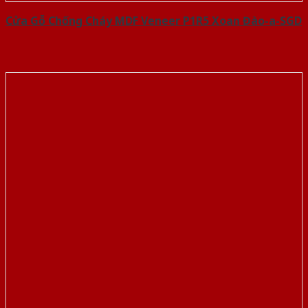
Cửa Gỗ Chống Cháy MDF Veneer P1R5 Xoan Đào-a-SGD