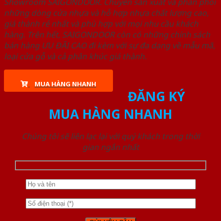
Showroom SAIGONDOOR. Chuyên sản xuất và phân phối
những dòng cửa nhựa và hỗ hợp nhựa chất lượng cao,
giá thành rẻ nhất và phù hợp với mọi nhu cầu khách
hàng. Trên hết, SAIGONDOOR còn có những chính sách
bán hàng ƯU ĐÃI CAO đi kèm với sự đa dạng về mẫu mã,
loại cửa gỗ và cả phân khúc giá thành.
MUA HÀNG NHANH
ĐĂNG KÝ
MUA HÀNG NHANH
Chúng tôi sẽ liên lạc lại với quý khách trong thời
gian ngắn nhất