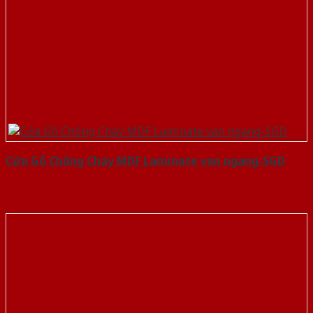
Cửa Gỗ Chống Cháy MDF Laminate van ngang-SGD