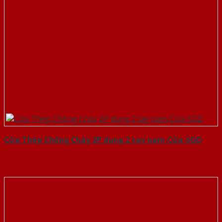
Cửa Thép Chống Cháy 2P dung 2 tay nam Cửa-SGD