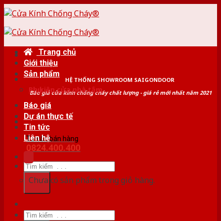
Skip
to
content
Trang chủ
Giới thiệu
Sản phẩm
HỆ THỐNG SHOWROOM SAIGONDOOR
Phụ kiện cửa nhà tắm
Báo giá cửa kính chống cháy chất lượng - giá rẻ mới nhất năm 2021
Báo giá
Dự án thực tế
Tin tức
Liên hệ
Tư vấn bán hàng
0824.400.400
Tìm
kiếm:
Chưa có sản phẩm trong giỏ hàng.
Tìm