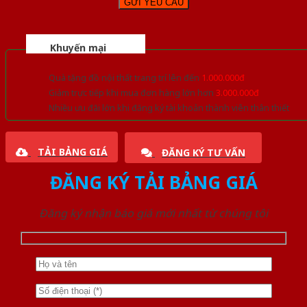
Khuyến mại
Quà tặng đồ nội thất trang trí lên đến
1.000.000đ
Giảm trực tiếp khi mua đơn hàng lớn hơn
3.000.000đ
Nhiều ưu đãi lớn khi đăng ký tài khoản thành viên thân thiết
TẢI BẢNG GIÁ
ĐĂNG KÝ TƯ VẤN
ĐĂNG KÝ TẢI BẢNG GIÁ
Đăng ký nhận báo giá mới nhất từ chúng tôi