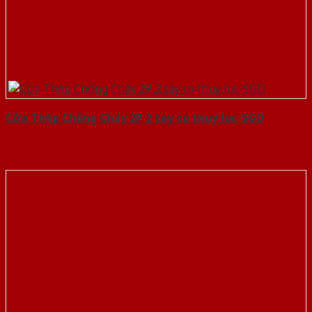
Cửa Thép Chống Cháy 2P 2 tay co thuy luc-SGD