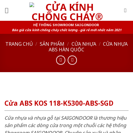
Skip
to
content
HỆ THỐNG SHOWROOM SAIGONDOOR
Báo giá cửa kính chống cháy chất lượng - giá rẻ mới nhất năm 2021
TRANG CHỦ
/
SẢN PHẨM
/
CỬA NHỰA
/
CỬA NHỰA
ABS HÀN QUỐC
Cửa ABS KOS 118-K5300-ABS-SGD
Cửa nhựa và nhựa gỗ tại SAIGONDOOR là thương hiệu
sản phẩm các dòng cửa trong một chuỗi các hệ thống
Showroom SAIGONDOOR. Chuyên sản xuất và phân