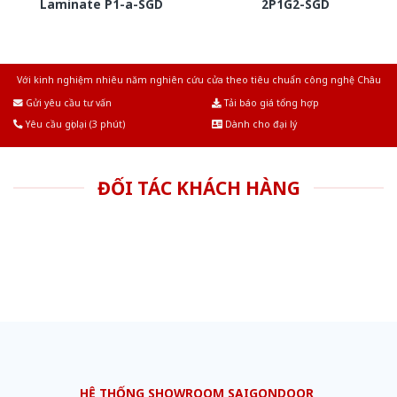
Laminate P1-a-SGD
2P1G2-SGD
Với kinh nghiệm nhiêu năm nghiên cứu cửa theo tiêu chuẩn công nghệ Châu
Âu.Chúng tôi tự tin là nhà sản xuất & cung cấp hàng đầu tại Việt Nam!
Gửi yêu cầu tư vấn
Tải báo giá tổng hợp
Yêu cầu gọi lại (3 phút)
Dành cho đại lý
ĐỐI TÁC KHÁCH HÀNG
HỆ THỐNG SHOWROOM SAIGONDOOR