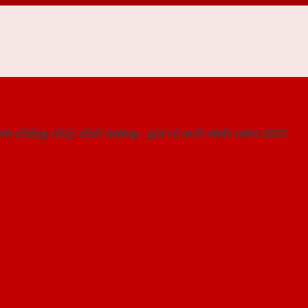
 THỐNG SHOWROOM SAIGONDOOR
nh chống cháy chất lượng - giá rẻ mới nhất năm 2021