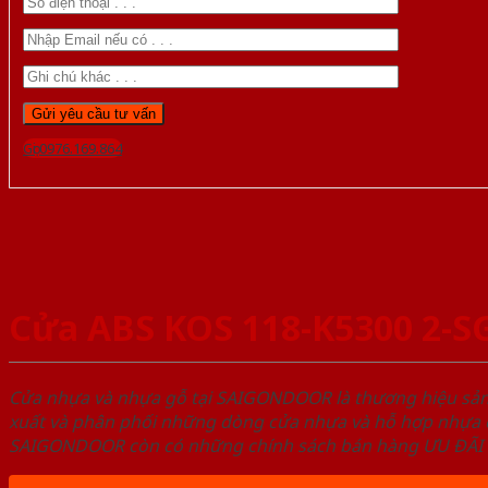
Gọi 0976.169.864
Cửa ABS KOS 118-K5300 2-S
Cửa nhựa và nhựa gỗ tại SAIGONDOOR là thương hiệu s
xuất và phân phối những dòng cửa nhựa và hỗ hợp nhựa ch
SAIGONDOOR còn có những chính sách bán hàng ƯU ĐÃI CAO