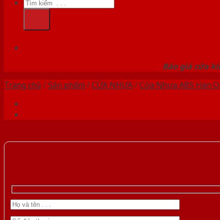
Tìm
kiếm:
HỆ
Báo giá cửa kí
Trang chủ
/
Sản phẩm
/
CỬA NHỰA
/
Cửa Nhựa ABS Hàn Q