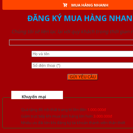
MUA HÀNG NHANH
ĐĂNG KÝ MUA HÀNG NHAN
Chúng tôi sẽ liên lạc lại với quý khách trong thời gian
Khuyến mại
Quà tặng đồ nội thất trang trí lên đến
1.000.000đ
Giảm trực tiếp khi mua đơn hàng lớn hơn
3.000.000đ
Nhiều ưu đãi lớn khi đăng ký tài khoản thành viên thân thiết