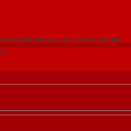
 THỐNG SHOWROOM SAIGONDOOR
nh chống cháy chất lượng - giá rẻ mới nhất năm 2021
uốc