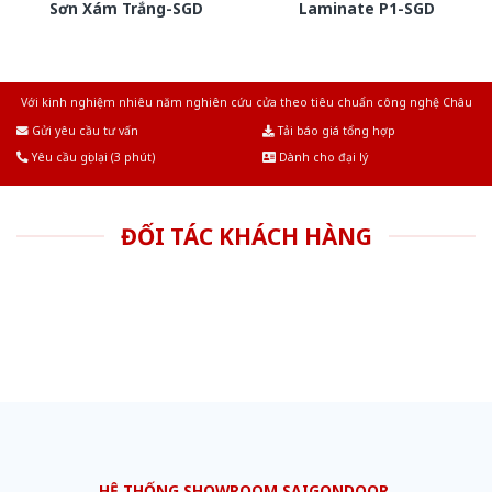
Sơn Xám Trắng-SGD
Laminate P1-SGD
Với kinh nghiệm nhiêu năm nghiên cứu cửa theo tiêu chuẩn công nghệ Châu
Âu.Chúng tôi tự tin là nhà sản xuất & cung cấp hàng đầu tại Việt Nam!
Gửi yêu cầu tư vấn
Tải báo giá tổng hợp
Yêu cầu gọi lại (3 phút)
Dành cho đại lý
ĐỐI TÁC KHÁCH HÀNG
HỆ THỐNG SHOWROOM SAIGONDOOR