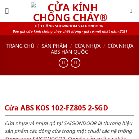
Skip
to
content
HỆ THỐNG SHOWROOM SAIGONDOOR
Báo giá cửa kính chống cháy chất lượng - giá rẻ mới nhất năm 2021
TRANG CHỦ
/
SẢN PHẨM
/
CỬA NHỰA
/
CỬA NHỰA
ABS HÀN QUỐC
Cửa ABS KOS 102-FZ805 2-SGD
Cửa nhựa và nhựa gỗ tại SAIGONDOOR là thương hiệu
sản phẩm các dòng cửa trong một chuỗi các hệ thống
Showroom SAIGONDOOR. Chuyên sản xuất và phân