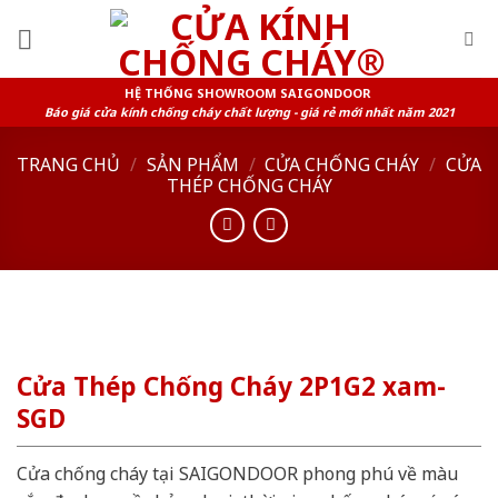
Skip
to
content
HỆ THỐNG SHOWROOM SAIGONDOOR
Báo giá cửa kính chống cháy chất lượng - giá rẻ mới nhất năm 2021
TRANG CHỦ
/
SẢN PHẨM
/
CỬA CHỐNG CHÁY
/
CỬA
THÉP CHỐNG CHÁY
Cửa Thép Chống Cháy 2P1G2 xam-
SGD
Cửa chống cháy tại SAIGONDOOR phong phú về màu