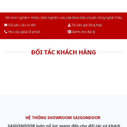
Với kinh nghiệm nhiêu năm nghiên cứu cửa theo tiêu chuẩn công nghệ Châu
Âu.Chúng tôi tự tin là nhà sản xuất & cung cấp hàng đầu tại Việt Nam!
Gửi yêu cầu tư vấn
Tải báo giá tổng hợp
Yêu cầu gọi lại (3 phút)
Dành cho đại lý
ĐỐI TÁC KHÁCH HÀNG
HỆ THỐNG SHOWROOM SAIGONDOOR
SAIGONDOOR luôn nỗ lực mang đến cho đối tác và khách