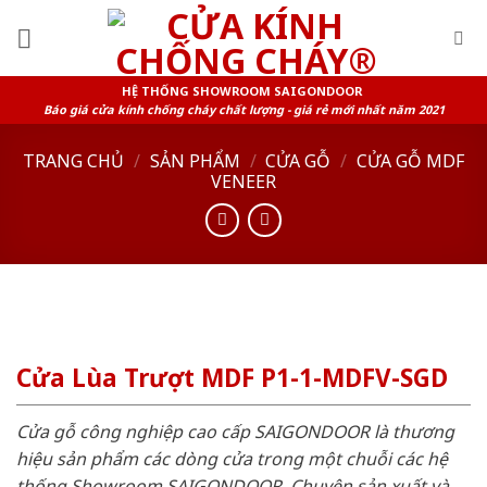
Skip
to
content
HỆ THỐNG SHOWROOM SAIGONDOOR
Báo giá cửa kính chống cháy chất lượng - giá rẻ mới nhất năm 2021
TRANG CHỦ
/
SẢN PHẨM
/
CỬA GỖ
/
CỬA GỖ MDF
VENEER
Cửa Lùa Trượt MDF P1-1-MDFV-SGD
Cửa gỗ công nghiệp cao cấp SAIGONDOOR là thương
hiệu sản phẩm các dòng cửa trong một chuỗi các hệ
thống Showroom SAIGONDOOR. Chuyên sản xuất và