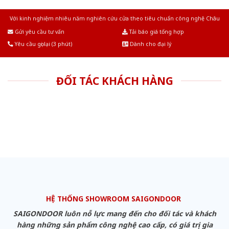
Với kinh nghiệm nhiêu năm nghiên cứu cửa theo tiêu chuẩn công nghệ Châu
Âu.Chúng tôi tự tin là nhà sản xuất & cung cấp hàng đầu tại Việt Nam!
Gửi yêu cầu tư vấn
Tải báo giá tổng hợp
Yêu cầu gọi lại (3 phút)
Dành cho đại lý
ĐỐI TÁC KHÁCH HÀNG
HỆ THỐNG SHOWROOM SAIGONDOOR
SAIGONDOOR luôn nỗ lực mang đến cho đối tác và khách
hàng những sản phẩm công nghệ cao cấp, có giá trị gia