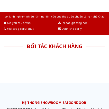
Với kinh nghiệm nhiêu năm nghiên cứu cửa theo tiêu chuẩn công nghệ Châu
Âu.Chúng tôi tự tin là nhà sản xuất & cung cấp hàng đầu tại Việt Nam!
Gửi yêu cầu tư vấn
Tải báo giá tổng hợp
Yêu cầu gọi lại (3 phút)
Dành cho đại lý
ĐỐI TÁC KHÁCH HÀNG
HỆ THỐNG SHOWROOM SAIGONDOOR