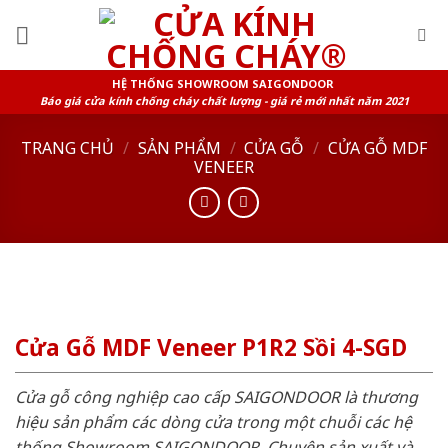
Skip
to
content
HỆ THỐNG SHOWROOM SAIGONDOOR
Báo giá cửa kính chống cháy chất lượng - giá rẻ mới nhất năm 2021
TRANG CHỦ
/
SẢN PHẨM
/
CỬA GỖ
/
CỬA GỖ MDF
VENEER
Cửa Gỗ MDF Veneer P1R2 Sồi 4-SGD
Cửa gỗ công nghiệp cao cấp SAIGONDOOR là thương
hiệu sản phẩm các dòng cửa trong một chuỗi các hệ
thống Showroom SAIGONDOOR. Chuyên sản xuất và