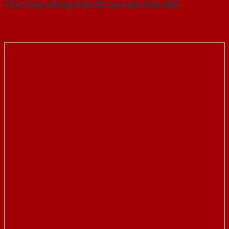
Cửa Thép Chống Cháy 2P tay nam Cửa-SGD