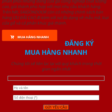
phân phối những dòng cửa gỗ công nghiệp chất lượng
cao, giá thành phù hợp với mọi nhu cầu khách hàng.
Trên hết, SAIGONDOOR còn có những chính sách bán
hàng ƯU ĐÃI CAO đi kèm với sự đa dạng về mẫu mã, loại
cửa gỗ và cả phân khúc giá thành.
MUA HÀNG NHANH
ĐĂNG KÝ
MUA HÀNG NHANH
Chúng tôi sẽ liên lạc lại với quý khách trong thời
gian ngắn nhất