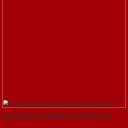
Cửa Gỗ Chống Cháy MDF Veneer P1G1 Sồi-a-SGD