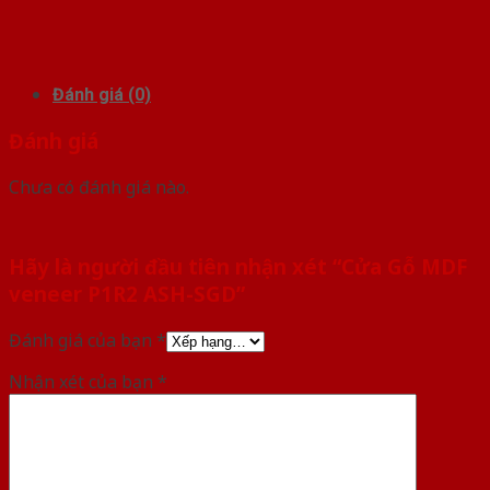
Đánh giá (0)
Đánh giá
Chưa có đánh giá nào.
Hãy là người đầu tiên nhận xét “Cửa Gỗ MDF
veneer P1R2 ASH-SGD”
Đánh giá của bạn
*
Nhận xét của bạn
*