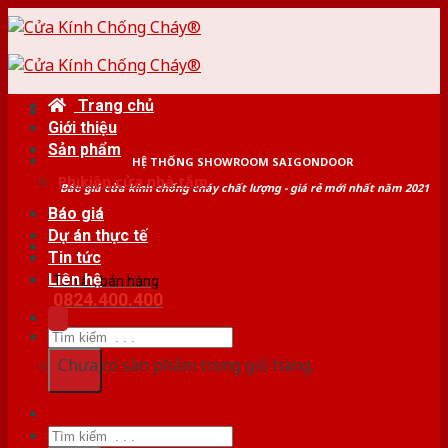
Skip
to
content
Trang chủ
Giới thiệu
Sản phẩm
HỆ THỐNG SHOWROOM SAIGONDOOR
Phụ kiện cửa nhà tắm
Báo giá cửa kính chống cháy chất lượng - giá rẻ mới nhất năm 2021
Báo giá
Dự án thực tế
Tin tức
Liên hệ
Tư vấn bán hàng
0824.400.400
Tìm
kiếm:
Chưa có sản phẩm trong giỏ hàng.
Tìm