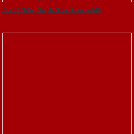
Cửa Gỗ Chống Cháy MDF Laminate-a-SGD