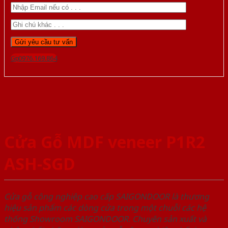
Gọi 0976.169.864
Cửa Gỗ MDF veneer P1R2
ASH-SGD
Cửa gỗ công nghiệp cao cấp SAIGONDOOR là thương
hiệu sản phẩm các dòng cửa trong một chuỗi các hệ
thống Showroom SAIGONDOOR. Chuyên sản xuất và