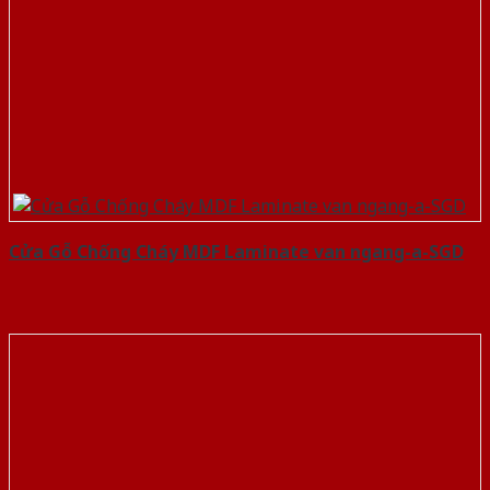
Cửa Gỗ Chống Cháy MDF Laminate van ngang-a-SGD