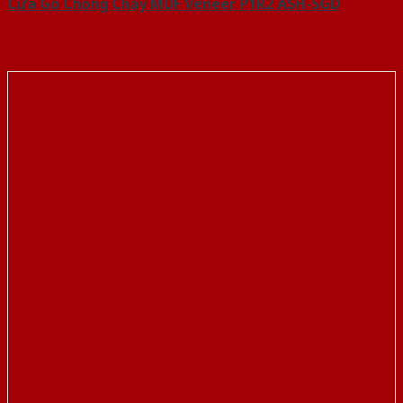
Cửa Gỗ Chống Cháy MDF Veneer P1R2 ASH-SGD