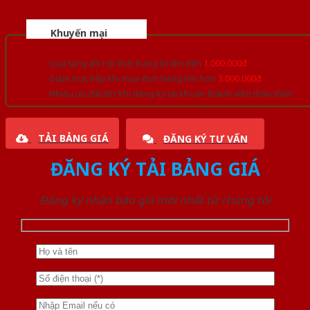
Khuyến mại
Quà tặng đồ nội thất trang trí lên đến
1.000.000đ
Giảm trực tiếp khi mua đơn hàng lớn hơn
3.000.000đ
Nhiều ưu đãi lớn khi đăng ký tài khoản thành viên thân thiết
TẢI BẢNG GIÁ
ĐĂNG KÝ TƯ VẤN
ĐĂNG KÝ TẢI BẢNG GIÁ
Đăng ký nhận báo giá mới nhất từ chúng tôi