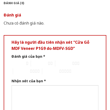
ĐÁNH GIÁ (0)
Đánh giá
Chưa có đánh giá nào.
Hãy là người đầu tiên nhận xét “Cửa Gỗ
MDF Veneer P1G9 do-MDFV-SGD”
Đánh giá của bạn
*
1 of 5 stars
2 of 5 stars
3 of 5 stars
4 of 5 stars
5 of 5 stars
Nhận xét của bạn
*