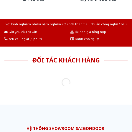
Với kinh nghiệm nhiêu năm nghiên cứu cửa theo tiêu chuẩn công nghệ Châu
Âu.Chúng tôi tự tin là nhà sản xuất & cung cấp hàng đầu tại Việt Nam!
Gửi yêu cầu tư vấn
Tải báo giá tổng hợp
Yêu cầu gọi lại (3 phút)
Dành cho đại lý
ĐỐI TÁC KHÁCH HÀNG
HỆ THỐNG SHOWROOM SAIGONDOOR