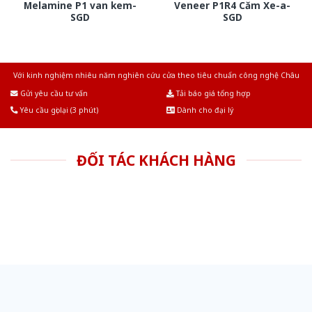
Melamine P1 van kem-
Veneer P1R4 Căm Xe-a-
SGD
SGD
Với kinh nghiệm nhiêu năm nghiên cứu cửa theo tiêu chuẩn công nghệ Châu
Âu.Chúng tôi tự tin là nhà sản xuất & cung cấp hàng đầu tại Việt Nam!
Gửi yêu cầu tư vấn
Tải báo giá tổng hợp
Yêu cầu gọi lại (3 phút)
Dành cho đại lý
ĐỐI TÁC KHÁCH HÀNG