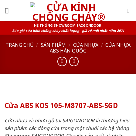
Skip
to
content
HỆ THỐNG SHOWROOM SAIGONDOOR
Báo giá cửa kính chống cháy chất lượng - giá rẻ mới nhất năm 2021
TRANG CHỦ
/
SẢN PHẨM
/
CỬA NHỰA
/
CỬA NHỰA
ABS HÀN QUỐC
Cửa ABS KOS 105-M8707-ABS-SGD
Cửa nhựa và nhựa gỗ tại SAIGONDOOR là thương hiệu
sản phẩm các dòng cửa trong một chuỗi các hệ thống
Showroom SAIGONDOOR. Chuyên sản xuất và phân