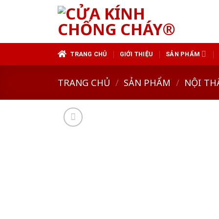
Skip
to
content
TRANG CHỦ
GIỚI THIỆU
SẢN PHẨM
TRANG CHỦ
/
SẢN PHẨM
/
NỘI TH