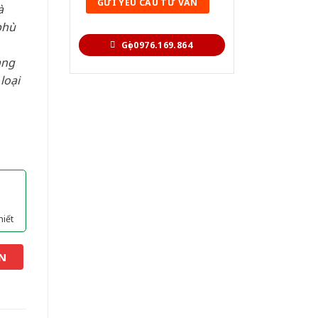
à
phù
Gọi 0976.169.864
àng
loại
hiết
N