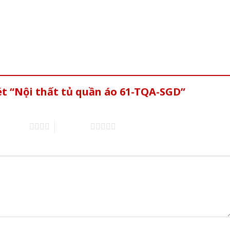
ét “Nội thất tủ quần áo 61-TQA-SGD”
of 5 stars
5 of 5 stars