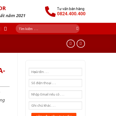
OR
Tư vấn bán hàng
0824.400.400
hất năm 2021
Tìm
kiếm:
A-
òng