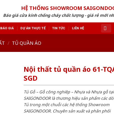
HỆ THỐNG SHOWROOM SAIGONDO
Báo giá cửa kính chống cháy chất lượng - giá rẻ mới n
BÁO GIÁ
DỰ ÁN THỰC TẾ
TIN TỨC
LIÊN HỆ
ẤT
/
TỦ QUẦN ÁO
Nội thất tủ quần áo 61-TQ
SGD
Tủ Gỗ – Gỗ công nghiêp – Nhựa và Nhựa gỗ tại
SAIGONDOOR là thương hiệu sản phẩm các d
Tủ trong một chuỗi các hệ thống Showroom
SAIGONDOOR. Chuyên sản xuất và phân phối