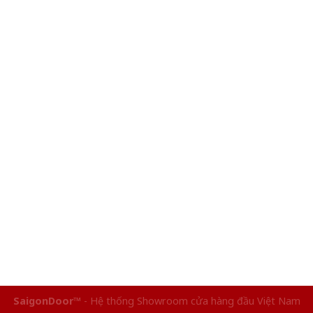
SaigonDoor™
- Hệ thống Showroom cửa hàng đầu Việt Nam