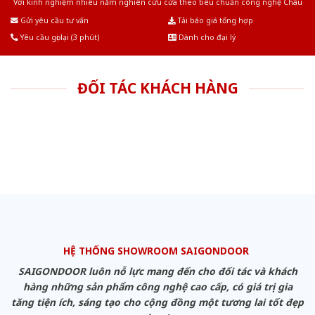
Với kinh nghiệm nhiêu năm nghiên cứu cửa theo tiêu chuẩn công nghệ Châu
Âu.Chúng tôi tự tin là nhà sản xuất & cung cấp hàng đầu tại Việt Nam!
Gửi yêu cầu tư vấn
Tải báo giá tổng hợp
Yêu cầu gọi lại (3 phút)
Dành cho đại lý
ĐỐI TÁC KHÁCH HÀNG
HỆ THỐNG SHOWROOM SAIGONDOOR
SAIGONDOOR luôn nỗ lực mang đến cho đối tác và khách
hàng những sản phẩm công nghệ cao cấp, có giá trị gia
tăng tiện ích, sáng tạo cho cộng đồng một tương lai tốt đẹp