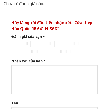
Chưa có đánh giá nào.
Hãy là người đầu tiên nhận xét “Cửa thép
Hàn Quốc RB 641-H-SGD”
Đánh giá của bạn
*
1 of 5 stars
2 of 5 stars
3 of 5 stars
4 of 5 stars
5 of 5 stars
Nhận xét của bạn
*
Tên