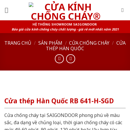
Skip
to
content
HỆ THỐNG SHOWROOM SAIGONDOOR
Báo giá cửa kính chống cháy chất lượng - giá rẻ mới nhất năm 2021
TRANG CHỦ
/
SẢN PHẨM
/
CỬA CHỐNG CHÁY
/
CỬA
THÉP HÀN QUỐC
Cửa thép Hàn Quốc RB 641-H-SGD
Cửa chống cháy tại SAIGONDOOR phong phú về màu
sắc, đa dạng về chủng loại, thời gian chống cháy có các
mức độ 60 phút, 90 phút, 120 phút hoặc lâu hơn tùy