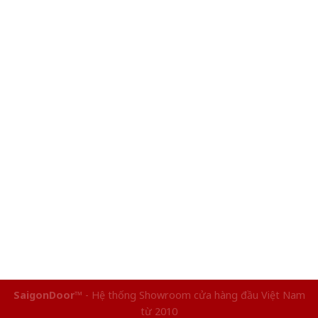
SaigonDoor™
- Hệ thống Showroom cửa hàng đầu Việt Nam
từ 2010