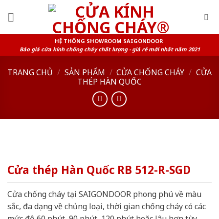
Skip
to
content
HỆ THỐNG SHOWROOM SAIGONDOOR
Báo giá cửa kính chống cháy chất lượng - giá rẻ mới nhất năm 2021
TRANG CHỦ
/
SẢN PHẨM
/
CỬA CHỐNG CHÁY
/
CỬA
THÉP HÀN QUỐC
Cửa thép Hàn Quốc RB 512-R-SGD
Cửa chống cháy tại SAIGONDOOR phong phú về màu
sắc, đa dạng về chủng loại, thời gian chống cháy có các
mức độ 60 phút, 90 phút, 120 phút hoặc lâu hơn tùy