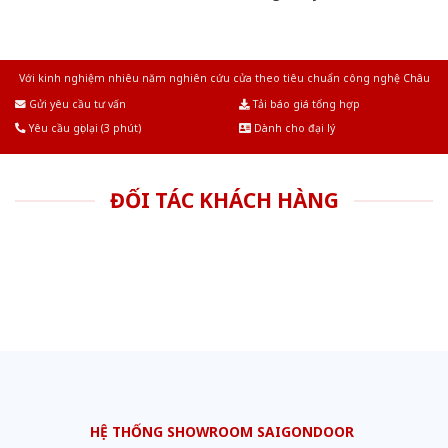
Với kinh nghiệm nhiêu năm nghiên cứu cửa theo tiêu chuẩn công nghệ Châu
Âu.Chúng tôi tự tin là nhà sản xuất & cung cấp hàng đầu tại Việt Nam!
Gửi yêu cầu tư vấn
Tải báo giá tổng hợp
Yêu cầu gọi lại (3 phút)
Dành cho đại lý
ĐỐI TÁC KHÁCH HÀNG
HỆ THỐNG SHOWROOM SAIGONDOOR